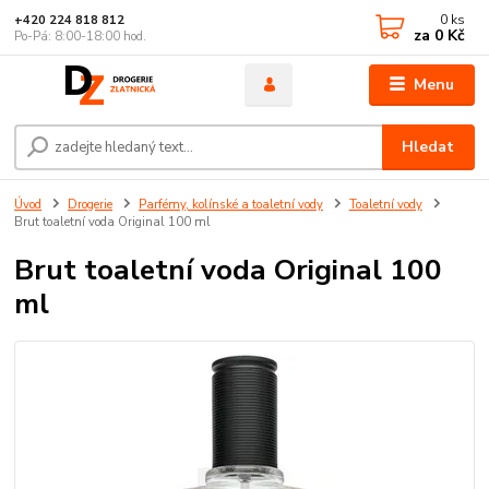
0
ks
+420 224 818 812
za
0 Kč
Po-Pá: 8:00-18:00 hod.
Menu
Hledat
Úvod
Drogerie
Parfémy, kolínské a toaletní vody
Toaletní vody
Brut toaletní voda Original 100 ml
Brut toaletní voda Original 100
ml