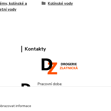
émy, kolínské a
Kolínské vody
etní vody
Kontakty
Pracovní doba:
+420 224 818 812
Po-Pá: 8:00-18:00 hod.
obrazovat informace
info@drogeriezlatnicka.cz