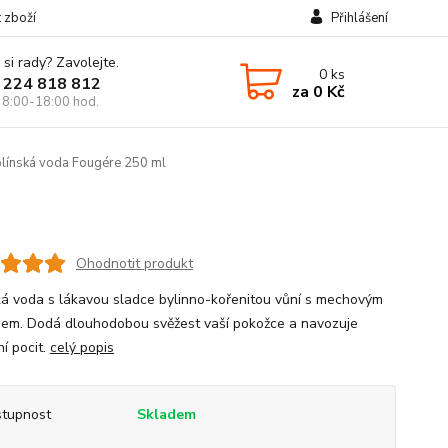
t zboží
Přihlášení
 si rady? Zavolejte.
0
ks
 224 818 812
za
0 Kč
 8:00-18:00 hod.
línská voda Fougére 250 ml
Ohodnotit produkt
ká voda s lákavou sladce bylinno-kořenitou vůní s mechovým
em. Dodá dlouhodobou svěžest vaší pokožce a navozuje
í pocit.
celý popis
tupnost
Skladem