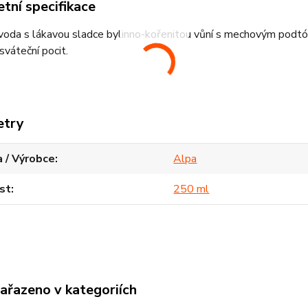
tní specifikace
 voda s lákavou sladce bylinno-kořenitou vůní s mechovým pod
sváteční pocit.
etry
 / Výrobce
Alpa
st
250 ml
zařazeno v kategoriích