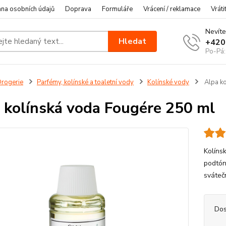
na osobních údajů
Doprava
Formuláře
Vrácení / reklamace
Vráti
Nevíte
Hledat
+420
Po-Pá:
rogerie
Parfémy, kolínské a toaletní vody
Kolínské vody
Alpa ko
 kolínská voda Fougére 250 ml
Kolíns
podtón
svátečn
Dos