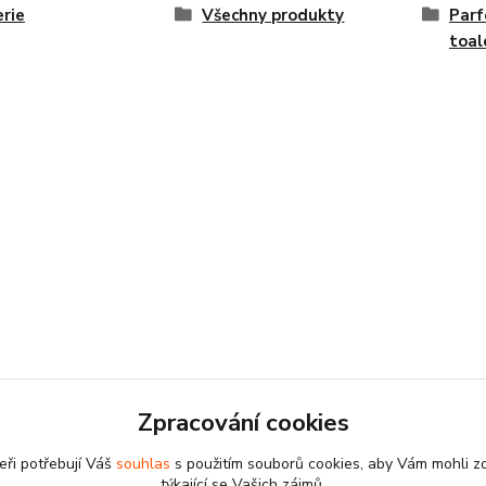
rie
Všechny produkty
Parf
toal
Zpracování cookies
eři potřebují Váš
souhlas
s použitím souborů cookies, aby Vám mohli z
týkající se Vašich zájmů.