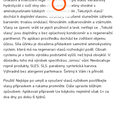
Unikátní a intenzivní regenerace všech typů vlasů. Keratinový
hydrolyzát z ovčí vlny obsahuje aminokyseliny shodné s
aminokyselinami lidských vlasů. Používáním „Tekutých vlasů“
dochází k doplnění vlasové struktury narušené slunečním zářením,
barvením, trvalou ondulací, fénováním, odbarvováním a stárnutím.
Vlasy se zpevní, vrátí se jejich pružnost a lesk, netřepí se. „Tekuté
vlasy“ jsou doplněny o bez oplachový kondicionér a o regenerační
panthenol. Po aplikaci prostředku dochází ke zvětšení objemu
účesu. Síla účinku je dosažena přídavkem samotné aminokyseliny
cystein, která má na regeneraci vlasů rozhodující podíl. Obsah
cysteinu je v tomto výrobku podstatně vyšší, než bývá obvyklé. V
důsledku toho má výrobek specifickou „sirnou“ vůni. Neobsahuje
ropné produkty, SLES, SLS, parabeny, syntetická barviva.
Výhradně bez alergenní parfemace. Šetrný k Vám i k přírodě.
Použití: Nejlépe po umytí a vysušení vlasů ručníkem postříkejte
vlasy přípravkem a rukama promněte. Dále upravte běžným
způsobem. Aplikovat přípravek lze kdykoliv, nejméně však 1× za
dva dny, po dobu 6 týdnů.