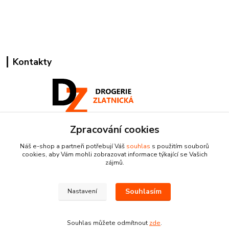
Kontakty
Zpracování cookies
Pracovní doba:
+420 224 818 812
Náš e-shop a partneři potřebují Váš
souhlas
s použitím souborů
Po-Pá: 8:00-18:00 hod.
cookies, aby Vám mohli zobrazovat informace týkající se Vašich
zájmů.
info@drogeriezlatnicka.cz
Souhlasím
Nastavení
Souhlas můžete odmítnout
zde
.