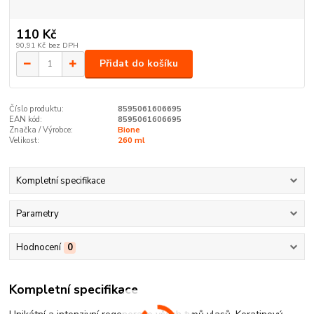
110 Kč
90,91 Kč
bez DPH
Přidat do košíku
Číslo produktu:
8595061606695
EAN kód:
8595061606695
Značka / Výrobce:
Bione
Velikost:
260 ml
Kompletní specifikace
Parametry
Hodnocení
0
Kompletní specifikace