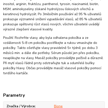
inositol, arginin, fruktózu, panthenol, tyrosin, niacinamid, biotin,
MSM, aminokyseliny získané hydrolýzou lískových ořechů a
keratinový hydrolyzát. Po 3měsíčním používání až 95 % uživatelů
prokazuje významné snížení vypadávání vlasů, až 85 % uživatelů
prokazuje opětovný růst vlasů nových, všichni uživatelé uvádějí
výrazné zlepšení vlasové kvality.
Použití: Rozhrňte vlasy, aby byla odhalena pokožka a ze
vzdálenosti 5–8 cm pokožku postříkejte a rukou vmasírujte do
pokožky. Takto ošetřujte vlasy pravidelně 5× týdně, po dobu 3
měsíců min. a dále dle potřeby. Sérum působí jen přes pokožku,
neaplikujte na vlasy. Masáž pokožky provádějte pečlivě a důrazně.
Při mytí vlasů řádně prsty odstraňujte tuk a odumřelé buňky
pokožky hlavy. Občas provádějte masáž vlasové pokožky pomocí
tvrdšího kartáče.
Parametry
Značka / Výrobce
Bione