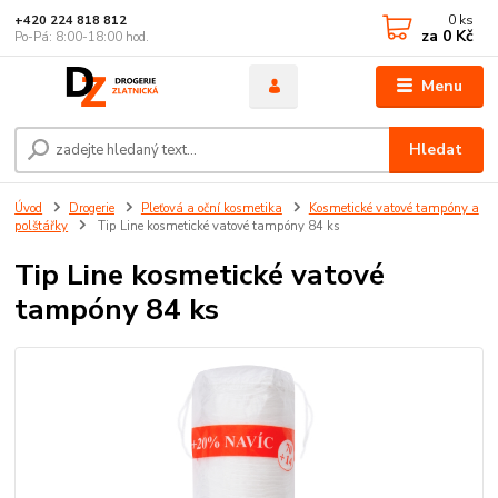
0
ks
+420 224 818 812
za
0 Kč
Po-Pá: 8:00-18:00 hod.
Menu
Hledat
Úvod
Drogerie
Pleťová a oční kosmetika
Kosmetické vatové tampóny a
polštářky
Tip Line kosmetické vatové tampóny 84 ks
Tip Line kosmetické vatové
tampóny 84 ks