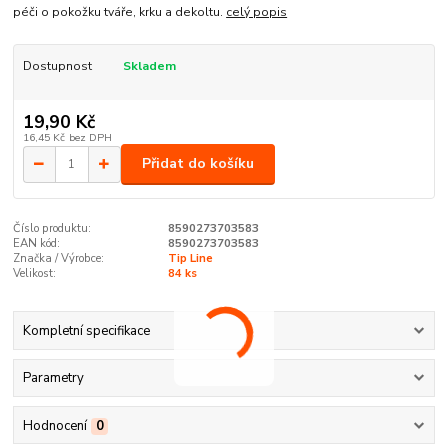
péči o pokožku tváře, krku a dekoltu.
celý popis
Dostupnost
Skladem
19,90 Kč
16,45 Kč
bez DPH
Přidat do košíku
Číslo produktu:
8590273703583
EAN kód:
8590273703583
Značka / Výrobce:
Tip Line
Velikost:
84 ks
Kompletní specifikace
Parametry
Hodnocení
0