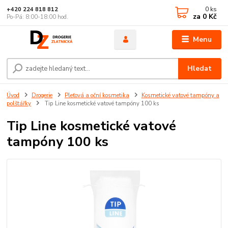
0
ks
+420 224 818 812
za
0 Kč
Po-Pá: 8:00-18:00 hod.
Menu
Hledat
Úvod
Drogerie
Pleťová a oční kosmetika
Kosmetické vatové tampóny a
polštářky
Tip Line kosmetické vatové tampóny 100 ks
Tip Line kosmetické vatové
tampóny 100 ks