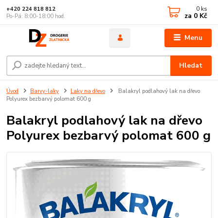
0
ks
+420 224 818 812
za
0 Kč
Po-Pá: 8:00-18:00 hod.
Menu
Hledat
Úvod
Barvy-laky
Laky na dřevo
Balakryl podlahový lak na dřevo
Polyurex bezbarvý polomat 600 g
Balakryl podlahový lak na dřevo
Polyurex bezbarvý polomat 600 g