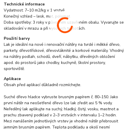
Technické informace
Vydatnost: 7–10 m2/kg v 1 vrstvě
Konečný vzhled – lesk, mat, polomat
Doba spotřeby: 3 roky v původním uzavřeném obalu. Vyvarujte se
skladování v mrazu a při vysokých teplotách.
Použití barvy
Lak je ideální na nové i renovační nátěry na tvrdé i měkké dřevo,
parkety, dřevotřískové, dřevovláknité a korkové materiály. Vhodný
na nátěry podlah, schodů, dveří, nábytku, dřevěných obložení
apod. do prostorů jako chodby, kuchyně, školní prostory,
sportoviště.
Aplikace
Obsah před aplikací důkladně rozmíchejte.
Suché dřevo hladce vybruste brusným papírem č. 80–150. Jako
první nátěr na neošetřené dřevo lze lak zředit asi 5 % vody.
Neředěný lak aplikujte na suchý, hladký, čistý, vosku, mastnot a
prachu zbavený podklad v 2–3 vrstvách v intervalu 1–2 hodin.
Mezi nanášením jednotlivých vrstev je vhodné nátěr přebrousit
jemným brusným papírem. Teplota podkladu a okolí nesmí