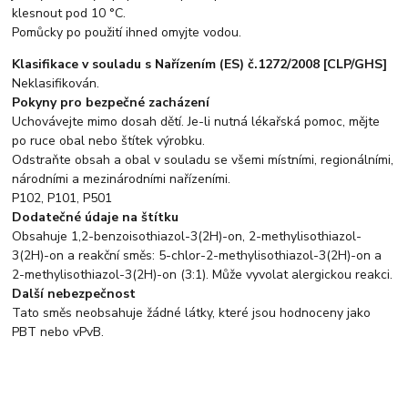
klesnout pod 10 °C.
Pomůcky po použití ihned omyjte vodou.
Klasifikace v souladu s Nařízením (ES) č.1272/2008 [CLP/GHS]
Neklasifikován.
Pokyny pro bezpečné zacházení
Uchovávejte mimo dosah dětí. Je-li nutná lékařská pomoc, mějte
po ruce obal nebo štítek výrobku.
Odstraňte obsah a obal v souladu se všemi místními, regionálními,
národními a mezinárodními nařízeními.
P102, P101, P501
Dodatečné údaje na štítku
Obsahuje 1,2-benzoisothiazol-3(2H)-on, 2-methylisothiazol-
3(2H)-on a reakční směs: 5-chlor-2-methylisothiazol-3(2H)-on a
2-methylisothiazol-3(2H)-on (3:1). Může vyvolat alergickou reakci.
Další nebezpečnost
Tato směs neobsahuje žádné látky, které jsou hodnoceny jako
PBT nebo vPvB.