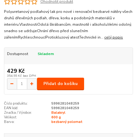
Ohodnotit produkt
Polyuretanový podlahový lak pro nové i renovační bezbarvé nátěry všech
druhů dřevěných podlah, dřeva, korku a podobných materiálů v
interiéru.VlastnostiOdolá škrábancům, mastnotě i alkoholuVelmi odolný,
snadno se udržujeChrání dřevo před slunečním
zářenímRychleschnoucíProtiskluzový atestTechnické in...
celý popis
Dostupnost
Skladem
429 Kč
354,55 Kč
bez DPH
Přidat do košíku
Číslo produktu:
5996281048259
EAN kód:
5996281048259
Značka / Výrobce:
Balakryl
Velikost:
600 g
Barva:
bezbarvý polomat