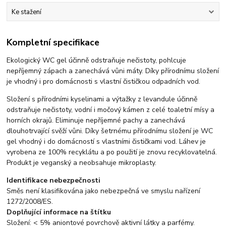
Ke stažení
Kompletní specifikace
Ekologický WC gel účinně odstraňuje nečistoty, pohlcuje
nepříjemný zápach a zanechává vůni máty. Díky přírodnímu složení
je vhodný i pro domácnosti s vlastní čističkou odpadních vod.
Složení s přírodními kyselinami a výtažky z levandule účinně
odstraňuje nečistoty, vodní i močový kámen z celé toaletní mísy a
horních okrajů. Eliminuje nepříjemné pachy a zanechává
dlouhotrvající svěží vůni. Díky šetrnému přírodnímu složení je WC
gel vhodný i do domácností s vlastními čističkami vod. Láhev je
vyrobena ze 100% recyklátu a po použití je znovu recyklovatelná.
Produkt je veganský a neobsahuje mikroplasty.
Identifikace nebezpečnosti
Směs není klasifikována jako nebezpečná ve smyslu nařízení
1272/2008/ES.
Doplňující informace na štítku
Složení: < 5% aniontové povrchově aktivní látky a parfémy.