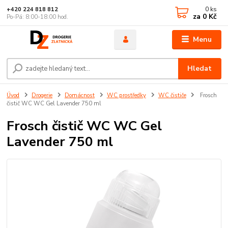
0
ks
+420 224 818 812
za
0 Kč
Po-Pá: 8:00-18:00 hod.
Menu
Hledat
Úvod
Drogerie
Domácnost
WC prostředky
WC čističe
Frosch
čistič WC WC Gel Lavender 750 ml
Frosch čistič WC WC Gel
Lavender 750 ml