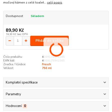
močový kámen z celé toalet...
celý popis
Dostupnost
Skladem
89,90 Kč
74,30 Kč
bez DPH
Přidat do košíku
Číslo produktu:
4009175941565
EAN kód:
4009175941565
Značka / Výrobce:
Frosch
Velikost:
750 ml
Kompletní specifikace
Parametry
Hodnocení
0