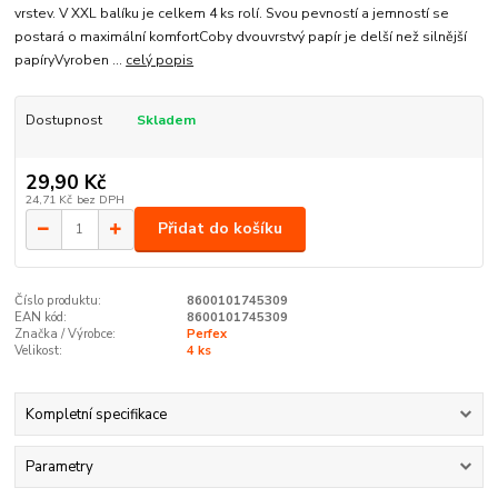
vrstev. V XXL balíku je celkem 4 ks rolí. Svou pevností a jemností se
postará o maximální komfortCoby dvouvrstvý papír je delší než silnější
papíryVyroben ...
celý popis
Dostupnost
Skladem
29,90 Kč
24,71 Kč
bez DPH
Přidat do košíku
Číslo produktu:
8600101745309
EAN kód:
8600101745309
Značka / Výrobce:
Perfex
Velikost:
4 ks
Kompletní specifikace
Parametry