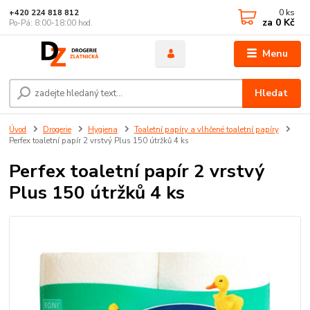
0
ks
+420 224 818 812
za
0 Kč
Po-Pá: 8:00-18:00 hod.
Menu
Hledat
Úvod
Drogerie
Hygiena
Toaletní papíry a vlhčené toaletní papíry
Perfex toaletní papír 2 vrstvý Plus 150 útržků 4 ks
Perfex toaletní papír 2 vrstvý
Plus 150 útržků 4 ks