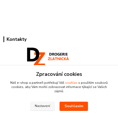
Kontakty
Zpracování cookies
Pracovní doba:
+420 224 818 812
Náš e-shop a partneři potřebují Váš
souhlas
s použitím souborů
Po-Pá: 8:00-18:00 hod.
cookies, aby Vám mohli zobrazovat informace týkající se Vašich
zájmů.
info@drogeriezlatnicka.cz
Souhlasím
Nastavení