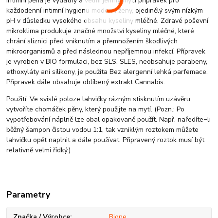
Intimní pěna je vydatný a velmi jemný mycí přípravek pro
každodenní intimní hygienu moderní ženy, ojedinělý svým nízkým
pH v důsledku vysokého obsahu kyseliny mléčné. Zdravé poševní
mikroklima produkuje značné množství kyseliny mléčné, které
chrání sliznici před vniknutím a přemnožením škodlivých
mikroorganismů a před následnou nepříjemnou infekcí. Přípravek
je vyroben v BIO formulaci, bez SLS, SLES, neobsahuje parabeny,
ethoxyláty ani silikony, je použita Bez alergenní lehká parfemace.
Přípravek dále obsahuje oblíbený extrakt Cannabis.
Použití: Ve svislé poloze lahvičky rázným stisknutím uzávěru
vytvoříte chomáček pěny, který použijte na mytí. (Pozn.: Po
vypotřebování náplně lze obal opakovaně použít. Např. naředíte−li
běžný šampon čistou vodou 1:1, tak vzniklým roztokem můžete
lahvičku opět naplnit a dále používat. Připravený roztok musí být
relativně velmi řídký.)
Parametry
Značka / Výrobce
Bione