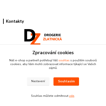
Kontakty
Zpracování cookies
Pracovní doba:
+420 224 818 812
Náš e-shop a partneři potřebují Váš
souhlas
s použitím souborů
Po-Pá: 8:00-18:00 hod.
cookies, aby Vám mohli zobrazovat informace týkající se Vašich
zájmů.
info@drogeriezlatnicka.cz
Souhlasím
Nastavení
Souhlas můžete odmítnout
zde
.
Vytvořeno na
Eshop-rychle.cz