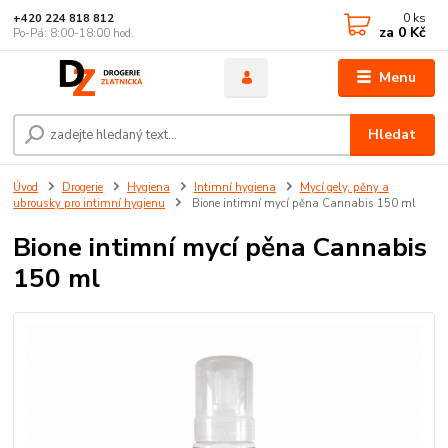
0
ks
+420 224 818 812
za
0 Kč
Po-Pá: 8:00-18:00 hod.
Menu
Hledat
Úvod
Drogerie
Hygiena
Intimní hygiena
Mycí gely, pěny a
ubrousky pro intimní hygienu
Bione intimní mycí pěna Cannabis 150 ml
Bione intimní mycí pěna Cannabis
150 ml