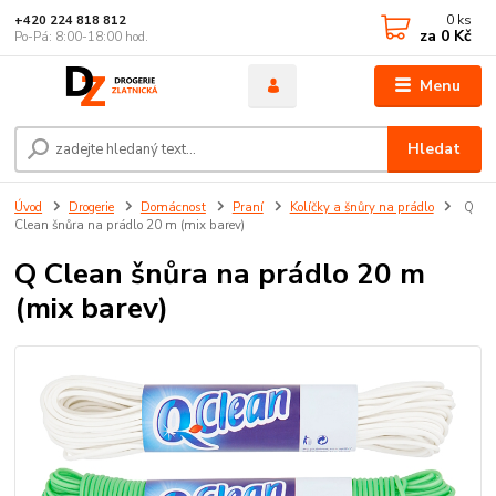
0
ks
+420 224 818 812
za
0 Kč
Po-Pá: 8:00-18:00 hod.
Menu
Hledat
Úvod
Drogerie
Domácnost
Praní
Kolíčky a šnůry na prádlo
Q
Clean šnůra na prádlo 20 m (mix barev)
Q Clean šnůra na prádlo 20 m
(mix barev)