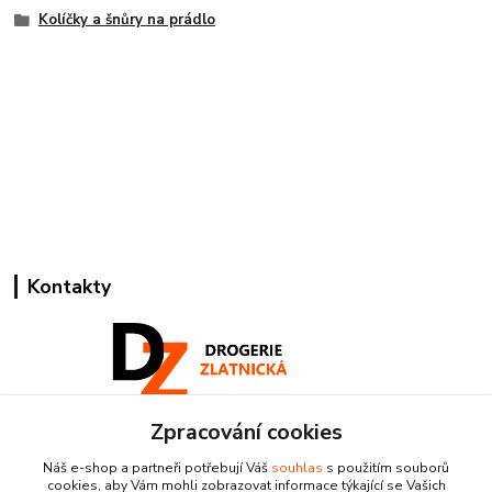
Kolíčky a šnůry na prádlo
Kontakty
Zpracování cookies
Pracovní doba:
+420 224 818 812
Náš e-shop a partneři potřebují Váš
souhlas
s použitím souborů
Po-Pá: 8:00-18:00 hod.
cookies, aby Vám mohli zobrazovat informace týkající se Vašich