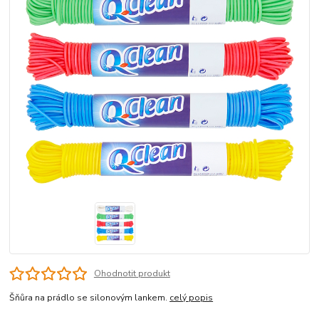
Ohodnotit produkt
Šňůra na prádlo se silonovým lankem.
celý popis