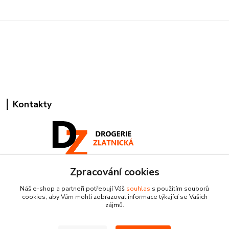
Kontakty
Zpracování cookies
Pracovní doba:
+420 224 818 812
Náš e-shop a partneři potřebují Váš
souhlas
s použitím souborů
Po-Pá: 8:00-18:00 hod.
cookies, aby Vám mohli zobrazovat informace týkající se Vašich
zájmů.
info@drogeriezlatnicka.cz