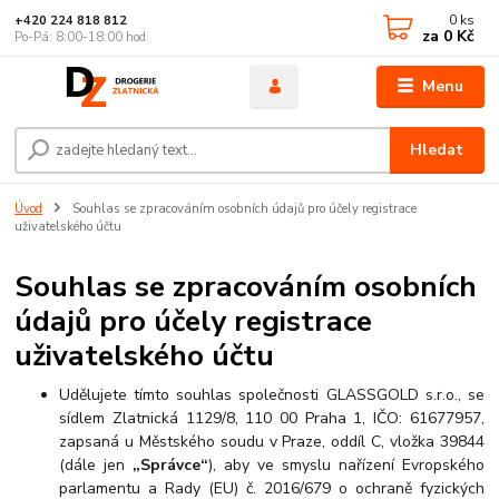
0
ks
+420 224 818 812
za
0 Kč
Po-Pá: 8:00-18:00 hod.
Menu
Hledat
Úvod
Souhlas se zpracováním osobních údajů pro účely registrace
uživatelského účtu
Souhlas se zpracováním osobních
údajů pro účely registrace
uživatelského účtu
Udělujete tímto souhlas
společnosti GLASSGOLD s.r.o.
, se
sídlem Zlatnická 1129/8, 110 00 Praha 1, IČO: 61677957,
zapsaná u Městského soudu v Praze, oddíl C, vložka 39844
(dále jen
„Správce“
), aby ve smyslu nařízení Evropského
parlamentu a Rady (EU) č. 2016/679 o ochraně fyzických