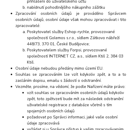
přihlášení do uživatelského účtu
nabídnutí pohodlnějšího nákupního zážitku
Zpracování osobních údajů je prováděno Správcem
osobních údajů, osobní údaje však mohou zpracovávat i tito
zpracovatelé:
Poskytovatel služby Eshop-rychle, provozované
společností Golemos s.r.o., sídlem Zátkovo nábřeží
448/73, 370 01, České Budějovice
;
Poskytovatelem služby Forpsi, provozované
společností
INTERNET CZ, a.s., sídlem Ktiš 2, 384 03
Ktiš.
Osobní údaje nebudou předány mimo území EU.
Souhlas se zpracováním lze vzít kdykoliv zpět, a to a to
zasláním dopisu, emailu s žádostí o odstranění.
Vezměte, prosíme, na vědomí, že podle Nařízení máte právo:
vzít souhlas se zpracováním osobních údajů kdykoliv
zpět, toto zpětvzetí bude mít za následek odstranění
uživatelské registrace z databáze včetně s tím
spojených osobních údajů
požadovat po Správci informaci, jaké vaše osobní
údaje zpracovává
vyžádat si u Správce přístup k vašim zpracovávaným