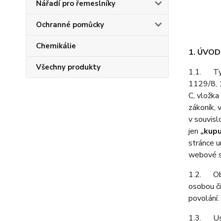
Nářadí pro řemeslníky
Ochranné pomůcky
Chemikálie
1. ÚVO
Všechny produkty
1.1. Tyt
1129/8, 
C, vložka
zákoník, 
v souvisl
jen
„kupu
stránce 
webové s
1.2. Obch
osobou či
povolání.
1.3. Ust