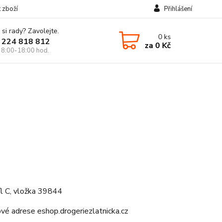
t zboží
Přihlášení
 si rady? Zavolejte.
0
ks
 224 818 812
za
0 Kč
 8:00-18:00 hod.
l C, vložka 39844
ové adrese eshop.drogeriezlatnicka.cz