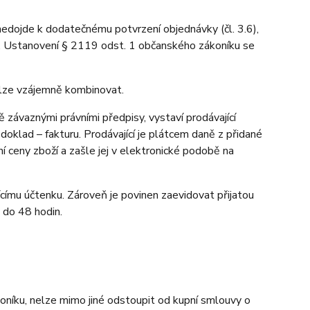
 nedojde k dodatečnému potvrzení objednávky (čl. 3.6),
u. Ustanovení § 2119 odst. 1 občanského zákoníku se
elze vzájemně kombinovat.
závaznými právními předpisy, vystaví prodávající
oklad – fakturu. Prodávající je plátcem daně z přidané
í ceny zboží a zašle jej v elektronické podobě na
ícímu účtenku. Zároveň je povinen zaevidovat přijatou
 do 48 hodin.
níku, nelze mimo jiné odstoupit od kupní smlouvy o