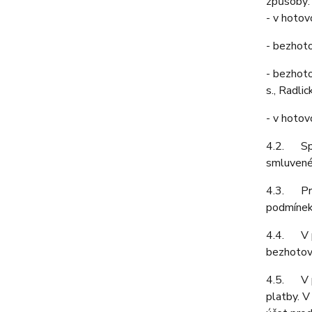
způsoby:
-
v hotov
-
bezhoto
-
bezhoto
s., Radli
-
v hotov
4.2. Spol
smluvené 
4.3. Prod
podmínek 
4.4. V př
bezhotovo
4.5. V př
platby. V