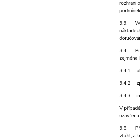
rozhraní 
podmínek
3.3. Web
nákladech
doručován
3.4. Pro
zejména i
3.4.1. ob
3.4.2. z
3.4.3. in
V případě
uzavřena.
3.5. Před
vložil, a