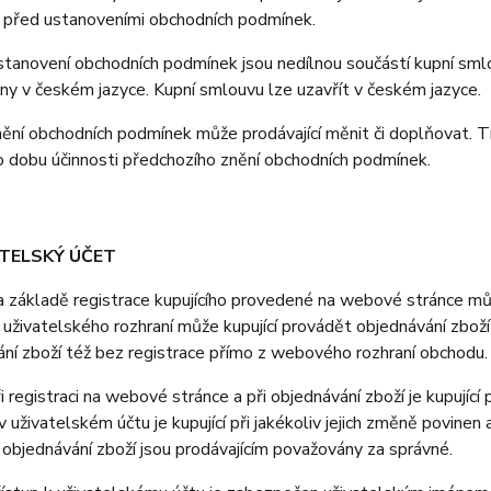
 před ustanoveními obchodních podmínek.
anovení obchodních podmínek jsou nedílnou součástí kupní smlo
y v českém jazyce. Kupní smlouvu lze uzavřít v českém jazyce.
ní obchodních podmínek může prodávající měnit či doplňovat. T
o dobu účinnosti předchozího znění obchodních podmínek.
ATELSKÝ ÚČET
ákladě registrace kupujícího provedené na webové stránce může
uživatelského rozhraní může kupující provádět objednávání zboží
ní zboží též bez registrace přímo z webového rozhraní obchodu.
registraci na webové stránce a při objednávání zboží je kupující
 uživatelském účtu je kupující při jakékoliv jejich změně povine
i objednávání zboží jsou prodávajícím považovány za správné.