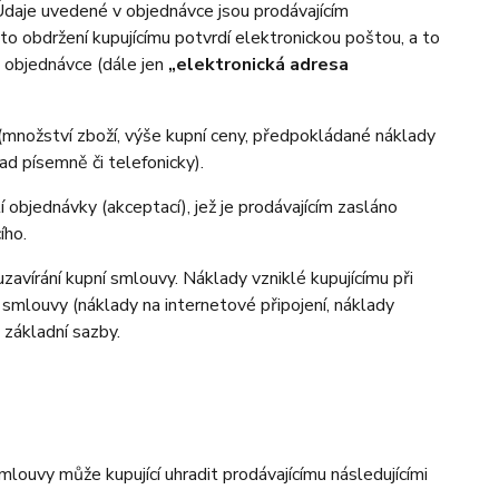
 Údaje uvedené v objednávce jsou prodávajícím
o obdržení kupujícímu potvrdí elektronickou poštou, a to
v objednávce (dále jen
„elektronická adresa
(množství zboží, výše kupní ceny, předpokládané náklady
d písemně či telefonicky).
 objednávky (akceptací), jež je prodávajícím zasláno
ího.
zavírání kupní smlouvy. Náklady vzniklé kupujícímu při
 smlouvy (náklady na internetové připojení, náklady
d základní sazby.
ouvy může kupující uhradit prodávajícímu následujícími