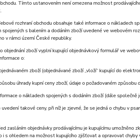
obchodu. Tímto ustanovením není omezena možnost prodávajícího 
.
ové rozhraní obchodu obsahuje také informace o nákladech spoj
 spojených s balením a dodáním zboží uvedené ve webovém rozhr
o v rámci území České republiky.
 objednání zboží vyplní kupující objednávkový formulář ve web
nformace o:
jednávaném zboží (objednávané zboží „vloží“ kupující do elektr
působu úhrady kupní ceny zboží, údaje o požadovaném způsobu d
formace o nákladech spojených s dodáním zboží (dále společně 
 uvedení takové ceny, při níž je zjevné, že se jedná o chybu v psa
 zasláním objednávky prodávajícímu je kupujícímu umožněno zkon
 to i s ohledem na možnost kupujícího zjišťovat a opravovat chyby