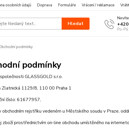
na osobních údajů
Doprava
Formuláře
Vrácení / reklamace
Vráti
Nevíte
Hledat
+420
Po-Pá:
Obchodní podmínky
odní podmínky
 společnosti GLASSGOLD s.r.o.
m Zlatnická 1129/8, 110 00 Praha 1
ační číslo: 61677957,
v obchodním rejstříku vedeném u Městského soudu v Praze, oddí
j zboží prostřednictvím on-line obchodu umístěného na internet