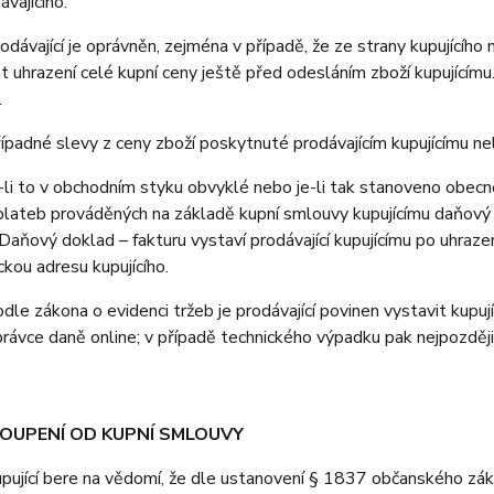
ávajícího.
ávající je oprávněn, zejména v případě, že ze strany kupujícího
 uhrazení celé kupní ceny ještě před odesláním zboží kupujícím
.
padné slevy z ceny zboží poskytnuté prodávajícím kupujícímu n
i to v obchodním styku obvyklé nebo je-li tak stanoveno obecně 
lateb prováděných na základě kupní smlouvy kupujícímu daňový d
Daňový doklad – fakturu vystaví prodávající kupujícímu po uhrazen
ckou adresu kupujícího.
e zákona o evidenci tržeb je prodávající povinen vystavit kupuj
právce daně online; v případě technického výpadku pak nejpozději
TOUPENÍ OD KUPNÍ SMLOUVY
jící bere na vědomí, že dle ustanovení § 1837 občanského záko