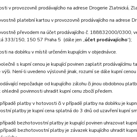
osti v provozovně prodávajícího na adrese Drogerie Zlatnická, Z
vostně platební kartou v provozovně prodávajícího na adrese Dr
vostně převodem na účet prodávajícího č. 188832000/0300, ve
cká 333/150, 150 57 Praha 5 (dále jen „
účet prodávajícího
“);
osti na dobírku v místě určeném kupujícím v objednávce.
ečně s kupní cenou je kupující povinen zaplatit prodávajícímu t
výši. Není-li uvedeno výslovně jinak, rozumí se dále kupní cenou
ávající nepožaduje od kupujícího zálohu či jinou obdobnou platb
ohledně povinnosti uhradit kupní cenu zboží předem.
ípadě platby v hotovosti či v případě platby na dobírku je kupní
stní platby je kupní cena splatná do 3 dnů od uzavření kupní sm
ípadě bezhotovostní platby je kupující povinen uhrazovat kupní
 případě bezhotovostní platby je závazek kupujícího uhradit kupn