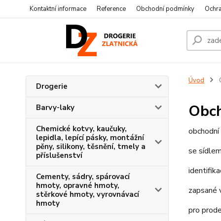
Kontaktní informace
Reference
Obchodní podmínky
Ochra
Úvod
Drogerie
Obch
Barvy-laky
Chemické kotvy, kaučuky,
obchodní
lepidla, lepící pásky, montážní
pěny, silikony, těsnění, tmely a
se sídle
příslušenství
identifik
Cementy, sádry, spárovací
hmoty, opravné hmoty,
zapsané 
stěrkové hmoty, vyrovnávací
hmoty
pro prode