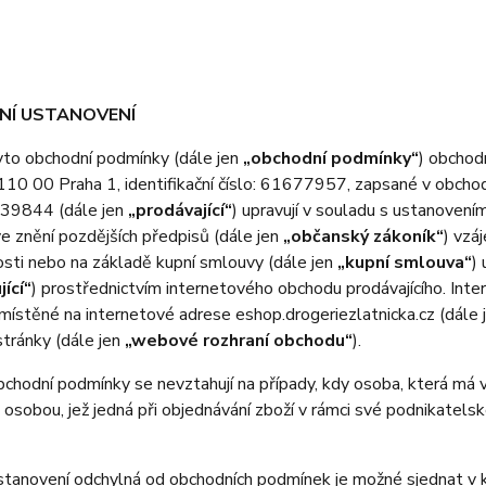
DNÍ USTANOVENÍ
o obchodní podmínky (dále jen
„obchodní podmínky“
) obchod
110 00 Praha 1
, identifikační číslo:
61677957
, zapsané v obcho
39844
(dále jen
„prodávající“
) upravují v souladu s ustanoven
ve znění pozdějších předpisů (dále jen
„občanský zákoník“
) vzá
osti nebo na základě kupní smlouvy (dále jen
„kupní smlouva“
)
jící“
) prostřednictvím internetového obchodu prodávajícího. Int
umístěné na internetové adrese
eshop.drogeriezlatnicka.cz
(dále 
tránky (dále jen
„webové rozhraní obchodu“
).
odní podmínky se nevztahují na případy, kdy osoba, která má v ú
 osobou, jež jedná při objednávání zboží v rámci své podnikatel
anovení odchylná od obchodních podmínek je možné sjednat v ku