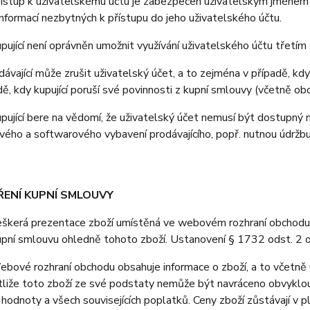
stup k uživatelskému účtu je zabezpečen uživatelským jménem a 
nformací nezbytných k přístupu do jeho uživatelského účtu.
jící není oprávněn umožnit využívání uživatelského účtu třetí
vající může zrušit uživatelský účet, a to zejména v případě, kdy 
adě, kdy kupující poruší své povinnosti z kupní smlouvy (včetně o
jící bere na vědomí, že uživatelský účet nemusí být dostupný 
ého a softwarového vybavení prodávajícího, popř. nutnou údržb
ŘENÍ KUPNÍ SMLOUVY
erá prezentace zboží umístěná ve webovém rozhraní obchodu je 
upní smlouvu ohledně tohoto zboží. Ustanovení § 1732 odst. 2 
vé rozhraní obchodu obsahuje informace o zboží, a to včetně u
stliže toto zboží ze své podstaty nemůže být navráceno obvyklo
 hodnoty a všech souvisejících poplatků. Ceny zboží zůstávají v