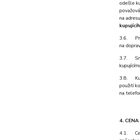
odešle ku
považován
na adresu
kupující
3.6. Prod
na doprav
3.7. Smlu
kupujícím
3.8. Kupu
použití k
na telefo
4. CENA
4.1. Cenu