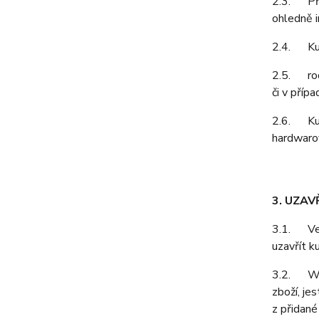
2.3. Pří
ohledně i
2.4. Kupu
2.5. rodá
či v příp
2.6. Kupu
hardwarov
3. UZAV
3.1. Vešk
uzavřít k
3.2. Webo
zboží, je
z přidané