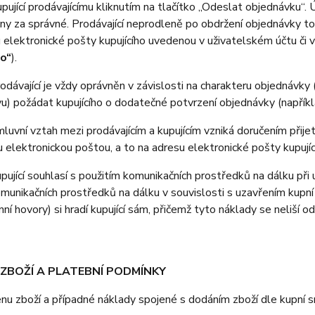
pující prodávajícímu kliknutím na tlačítko „Odeslat objednávku“.
y za správné. Prodávající neprodleně po obdržení objednávky tot
 elektronické pošty kupujícího uvedenou v uživatelském účtu či 
ho“
).
ávající je vždy oprávněn v závislosti na charakteru objednávky 
u) požádat kupujícího o dodatečné potvrzení objednávky (napříkla
vní vztah mezi prodávajícím a kupujícím vzniká doručením přijetí
u elektronickou poštou, a to na adresu elektronické pošty kupujíc
jící souhlasí s použitím komunikačních prostředků na dálku při u
omunikačních prostředků na dálku v souvislosti s uzavřením kupní
nní hovory) si hradí kupující sám, přičemž tyto náklady se neliší o
 ZBOŽÍ A PLATEBNÍ PODMÍNKY
 zboží a případné náklady spojené s dodáním zboží dle kupní sml