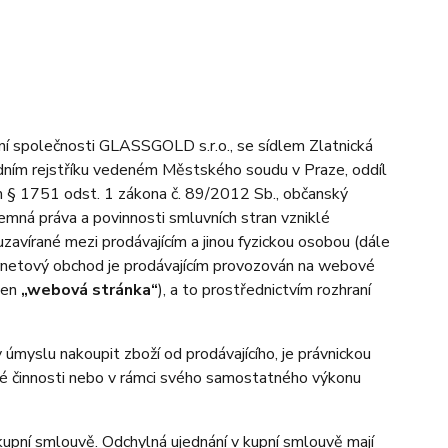
ní společnosti GLASSGOLD s.r.o., se sídlem
Zlatnická
dním rejstříku vedeném
Městského soudu v Praze
, oddíl
ím § 1751 odst. 1 zákona č. 89/2012 Sb., občanský
jemná práva a povinnosti smluvních stran vzniklé
 uzavírané mezi prodávajícím a jinou fyzickou osobou (dále
ernetový obchod je prodávajícím provozován na webové
jen
„webová stránka“
), a to prostřednictvím rozhraní
myslu nakoupit zboží od prodávajícího, je právnickou
ské činnosti nebo v rámci svého samostatného výkonu
pní smlouvě. Odchylná ujednání v kupní smlouvě mají