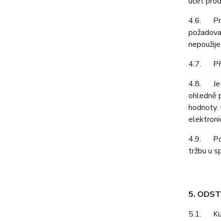
účet prod
4.6. Prod
požadovat
nepoužije
4.7. Pří
4.8. Je-l
ohledně p
hodnoty. 
elektroni
4.9. Podl
tržbu u s
5. ODS
5.1. Kupu