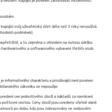
heslem. Kupující je povinen zachovávat mlčenlivost
m osobám.
kupující svůj uživatelský účet déle než 3 roky nevyužívá,
bchodních podmínek).
nepřetržitě, a to zejména s ohledem na nutnou údržbu
u hardwarového a softwarového vybavení třetích osob.
informativního charakteru a prodávající není povinen
občanského zákoníku se nepoužije.
vedení cen jednotlivého zboží a nákladů za navrácení
u poštovní cestou. Ceny zboží jsou uvedeny včetně daně
 platnosti po dobu, kdy jsou zobrazovány ve webovém