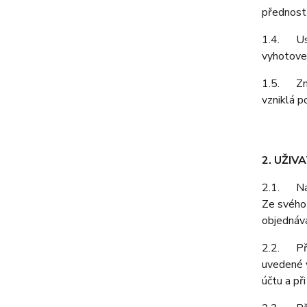
přednost
1.4. Ust
vyhotoven
1.5. Zně
vzniklá p
2. UŽIV
2.1. Na z
Ze svého 
objednává
2.2. Při 
uvedené v
účtu a př