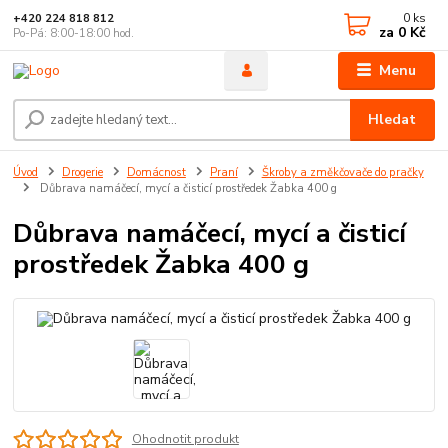
0
ks
+420 224 818 812
za
0 Kč
Po-Pá: 8:00-18:00 hod.
Menu
Hledat
Úvod
Drogerie
Domácnost
Praní
Škroby a změkčovače do pračky
Důbrava namáčecí, mycí a čisticí prostředek Žabka 400 g
Důbrava namáčecí, mycí a čisticí
prostředek Žabka 400 g
Ohodnotit produkt