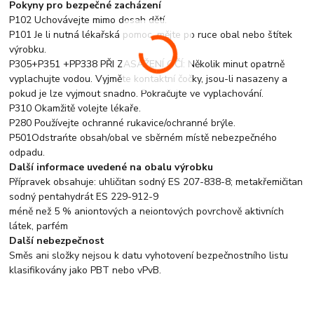
Pokyny pro bezpečné zacházení
P102 Uchovávejte mimo dosah dětí.
P101 Je li nutná lékařská pomoc, mějte po ruce obal nebo štítek
výrobku.
P305+P351 +PP338 PŘI ZASAŽENÍ OČÍ: Několik minut opatrně
vyplachujte vodou. Vyjměte kontaktní čočky, jsou-li nasazeny a
pokud je lze vyjmout snadno. Pokračujte ve vyplachování.
P310 Okamžitě volejte lékaře.
P280 Používejte ochranné rukavice/ochranné brýle.
P501Odstrańte obsah/obal ve sběrném místě nebezpečného
odpadu.
Další informace uvedené na obalu výrobku
Přípravek obsahuje: uhličitan sodný ES 207-838-8; metakřemičitan
sodný pentahydrát ES 229-912-9
méně než 5 % aniontových a neiontových povrchově aktivních
látek, parfém
Další nebezpečnost
Směs ani složky nejsou k datu vyhotovení bezpečnostního listu
klasifikovány jako PBT nebo vPvB.