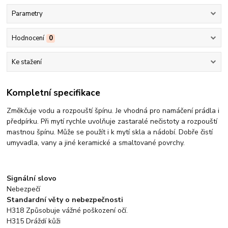
Parametry
Hodnocení
0
Ke stažení
Kompletní specifikace
Změkčuje vodu a rozpouští špínu. Je vhodná pro namáčení prádla i
předpírku. Při mytí rychle uvolňuje zastaralé nečistoty a rozpouští
mastnou špínu. Může se použít i k mytí skla a nádobí. Dobře čistí
umyvadla, vany a jiné keramické a smaltované povrchy.
Signální slovo
Nebezpečí
Standardní věty o nebezpečnosti
H318 Způsobuje vážné poškození očí.
H315 Dráždí kůži