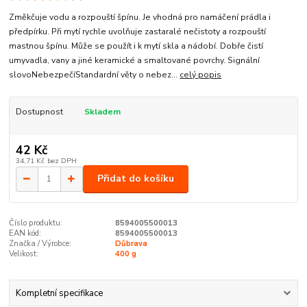
Změkčuje vodu a rozpouští špínu. Je vhodná pro namáčení prádla i
předpírku. Při mytí rychle uvolňuje zastaralé nečistoty a rozpouští
mastnou špínu. Může se použít i k mytí skla a nádobí. Dobře čistí
umyvadla, vany a jiné keramické a smaltované povrchy. Signální
slovoNebezpečíStandardní věty o nebez...
celý popis
Dostupnost
Skladem
42 Kč
34,71 Kč
bez DPH
Přidat do košíku
Číslo produktu:
8594005500013
EAN kód:
8594005500013
Značka / Výrobce:
Důbrava
Velikost:
400 g
Kompletní specifikace