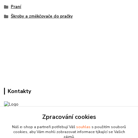
Praní
Škroby a změkčovače do pračky
Kontakty
Zpracování cookies
Pracovní doba:
+420 224 818 812
Náš e-shop a partneři potřebují Váš
souhlas
s použitím souborů
Po-Pá: 8:00-18:00 hod.
cookies, aby Vám mohli zobrazovat informace týkající se Vašich
zájmů.