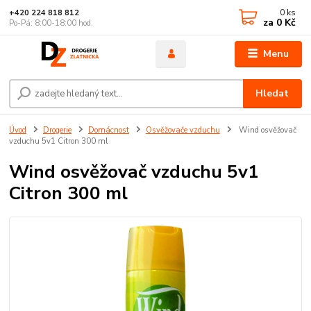
0
ks
+420 224 818 812
za
0 Kč
Po-Pá: 8:00-18:00 hod.
Menu
Hledat
Úvod
Drogerie
Domácnost
Osvěžovače vzduchu
Wind osvěžovač
vzduchu 5v1 Citron 300 ml
Wind osvěžovač vzduchu 5v1
Citron 300 ml