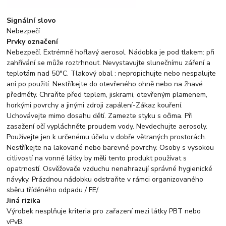
Signální slovo
Nebezpečí
Prvky označení
Nebezpečí. Extrémně hořlavý aerosol. Nádobka je pod tlakem: při
zahřívání se může roztrhnout. Nevystavujte slunečnímu záření a
teplotám nad 50°C. Tlakový obal : nepropichujte nebo nespalujte
ani po použití. Nestříkejte do otevřeného ohně nebo na žhavé
předměty. Chraňte před teplem, jiskrami, otevřeným plamenem,
horkými povrchy a jinými zdroji zapálení-Zákaz kouření.
Uchovávejte mimo dosahu dětí. Zamezte styku s očima. Při
zasažení očí vypláchněte proudem vody. Nevdechujte aerosoly.
Používejte jen k určenému účelu v dobře větraných prostorách.
Nestříkejte na lakované nebo barevné povrchy. Osoby s vysokou
citlivostí na vonné látky by měli tento produkt používat s
opatrností. Osvěžovače vzduchu nenahrazují správné hygienické
návyky. Prázdnou nádobku odstraňte v rámci organizovaného
sběru tříděného odpadu / FE/.
Jiná rizika
Výrobek nesplňuje kriteria pro zařazení mezi látky PBT nebo
vPvB.