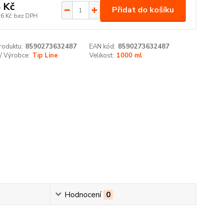
 Kč
Přidat do košíku
36 Kč
bez DPH
roduktu:
8590273632487
EAN kód:
8590273632487
/ Výrobce:
Tip Line
Velikost:
1000 ml
Hodnocení
0