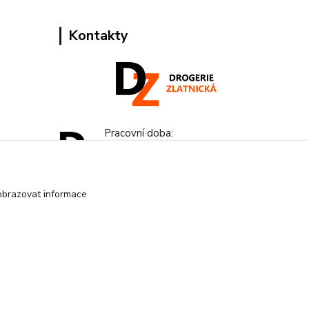
Kontakty
Pracovní doba:
+420 224 818 812
Po-Pá: 8:00-18:00 hod.
obrazovat informace
info@drogeriezlatnicka.cz
Vytvořeno na
Eshop-rychle.cz