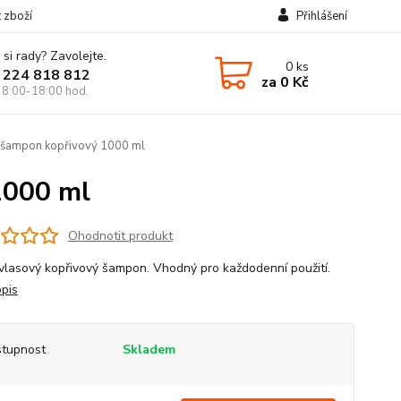
t zboží
Přihlášení
 si rady? Zavolejte.
0
ks
 224 818 812
za
0 Kč
 8:00-18:00 hod.
 šampon kopřivový 1000 ml
1000 ml
Ohodnotit produkt
vlasový kopřivový šampon. Vhodný pro každodenní použití.
opis
tupnost
Skladem