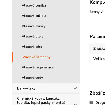
Komple
Vlasová tonika
Jemný vla
Vlasová tužidla
Vlasové masky
Param
Vlasové oleje
Vlasová séra
Značka
Vlasové šampony
Veliko
Vlasové regenerace
Vlasové vody
Barvy-laky
Zboží 
Chemické kotvy, kaučuky,
Droge
lepidla, lepící pásky, montážní