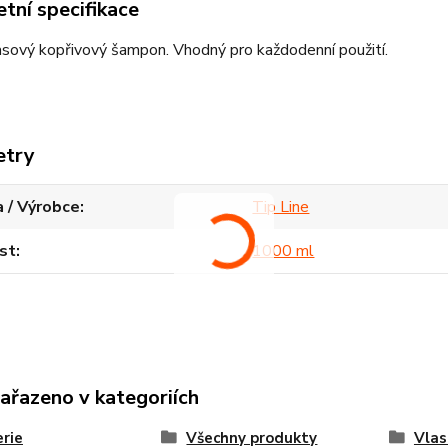
tní specifikace
sový kopřivový šampon. Vhodný pro každodenní použití.
etry
 / Výrobce
Tip Line
st
1000 ml
zařazeno v kategoriích
rie
Všechny produkty
Vlas