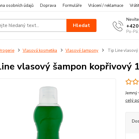
na osobních údajů
Doprava
Formuláře
Vrácení / reklamace
Vráti
Nevíte
Hledat
+420
Po-Pá:
rogerie
Vlasová kosmetika
Vlasové šampony
Tip Line vlasový
Line vlasový šampon kopřivový 
Jemný 
celý p
Dos