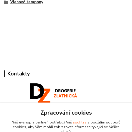
Vlasové šampony
Kontakty
Zpracování cookies
Pracovní doba:
+420 224 818 812
Náš e-shop a partneři potřebují Váš
souhlas
s použitím souborů
Po-Pá: 8:00-18:00 hod.
cookies, aby Vám mohli zobrazovat informace týkající se Vašich
zájmů.