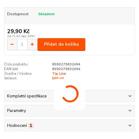
Dostupnost
Skladem
29,90 Kč
24,71 Kč
bez DPH
Přidat do košíku
Číslo produktu:
8590273632494
EAN kód:
8590273632494
Značka / Výrobce:
Tip Line
Velikost:
500 ml
Kompletní specifikace
Parametry
Hodnocení
1