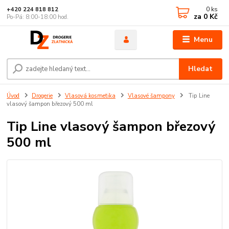
0
ks
+420 224 818 812
za
0 Kč
Po-Pá: 8:00-18:00 hod.
Menu
Hledat
Úvod
Drogerie
Vlasová kosmetika
Vlasové šampony
Tip Line
vlasový šampon březový 500 ml
Tip Line vlasový šampon březový
500 ml