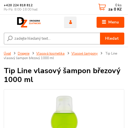
0
ks
+420 224 818 812
za
0 Kč
Po-Pá: 8:00-18:00 hod.
Menu
Hledat
Úvod
Drogerie
Vlasová kosmetika
Vlasové šampony
Tip Line
vlasový šampon březový 1000 ml
Tip Line vlasový šampon březový
1000 ml