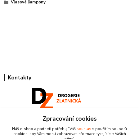
Vlasové šampony
Kontakty
Zpracování cookies
Pracovní doba:
+420 224 818 812
Náš e-shop a partneři potřebují Váš
souhlas
s použitím souborů
Po-Pá: 8:00-18:00 hod.
cookies, aby Vám mohli zobrazovat informace týkající se Vašich
zájmů.