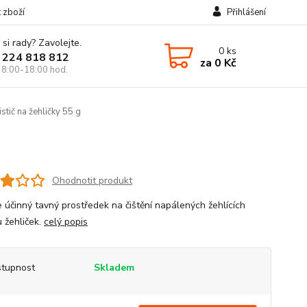
t zboží
Přihlášení
 si rady? Zavolejte.
0
ks
 224 818 812
za
0 Kč
 8:00-18:00 hod.
stič na žehličky 55 g
Ohodnotit produkt
 účinný tavný prostředek na čištění napálených žehlících
u žehliček.
celý popis
tupnost
Skladem