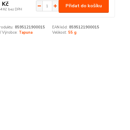
 Kč
Přidat do košíku
64 Kč
bez DPH
roduktu:
8595121900015
EAN kód:
8595121900015
/ Výrobce:
Tapuna
Velikost:
55 g