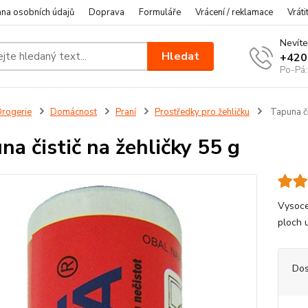
na osobních údajů
Doprava
Formuláře
Vrácení / reklamace
Vráti
Nevíte
Hledat
+420
Po-Pá:
rogerie
Domácnost
Praní
Prostředky pro žehličku
Tapuna či
na čistič na žehličky 55 g
Vysoce
ploch 
Dos