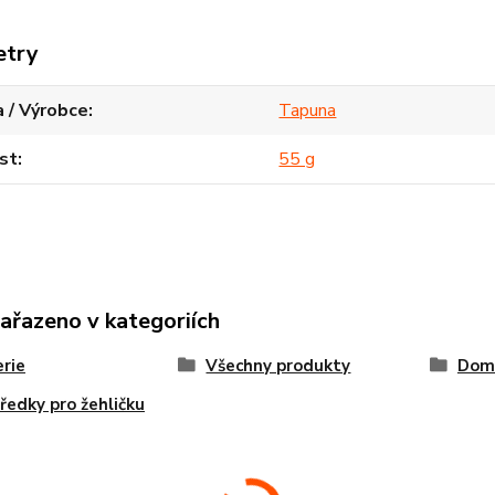
etry
 / Výrobce
Tapuna
st
55 g
zařazeno v kategoriích
rie
Všechny produkty
Dom
ředky pro žehličku