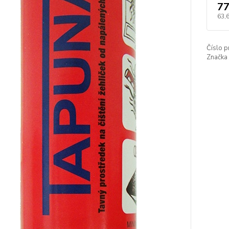
77
63,
Číslo p
Značka 