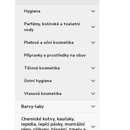
Hygiena
Parfémy, kolínské a toaletní
vody
Pleťová a oční kosmetika
Přípravky a prostředky na obuv
Tělová kosmetika
Ústní hygiena
Vlasová kosmetika
Barvy-laky
Chemické kotvy, kaučuky,
lepidla, lepící pásky, montážní
pěny, silikony, těsnění, tmely a