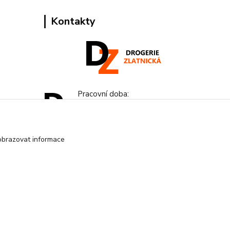
Kontakty
Pracovní doba:
+420 224 818 812
Po-Pá: 8:00-18:00 hod.
obrazovat informace
info@drogeriezlatnicka.cz
Vytvořeno na
Eshop-rychle.cz