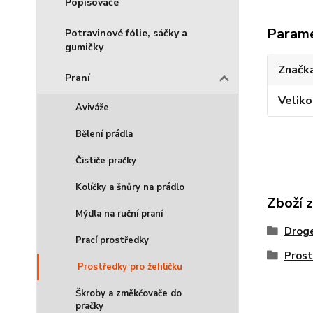
Popisovače
Param
Potravinové fólie, sáčky a
gumičky
Značka
Praní
Veliko
Aviváže
Bělení prádla
Čističe pračky
Kolíčky a šnůry na prádlo
Zboží 
Mýdla na ruční praní
Droge
Prací prostředky
Prost
Prostředky pro žehličku
Škroby a změkčovače do
pračky