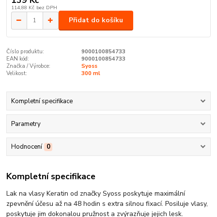
114,88 Kč
bez DPH
Přidat do košíku
Číslo produktu:
9000100854733
EAN kód:
9000100854733
Značka / Výrobce:
Syoss
Velikost:
300 ml
Kompletní specifikace
Parametry
Hodnocení
0
Kompletní specifikace
Lak na vlasy Keratin od značky Syoss poskytuje maximální
zpevnění účesu až na 48 hodin s extra silnou fixací. Posiluje vlasy,
poskytuje jim dokonalou pružnost a zvýrazňuje jejich lesk.