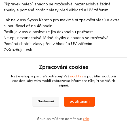
Přípravek nelepí, snadno se rozčesává, nezanechává žádné
zbytky a pomáhá chránit vlasy před vlhkostí a UV zářením.
Lak na vlasy Syoss Keratin pro maximální zpevnění vlasů a extra
silnou fixaci až na 48 hodin
Posiluje vlasy a poskytuje jim dokonalou pružnost
Nelepí, nezanechává žádné zbytky a snadno se rozčesává
Pomáhá chránit vlasy před vlhkostí a UV zářením
Zvýrazňuje lesk
Použití
Nanášejte na suché vlasy po menších dávkách. Pokud se ventil
Zpracování cookies
ucpe, opláchněte jej teplou vodou.
Náš e-shop a partneři potřebují Váš
souhlas
s použitím souborů
Pro dokončení účesu nastříkejte ze vzdálenosti 30 cm.
cookies, aby Vám mohli zobrazovat informace týkající se Vašich
Pro úpravu jednotlivých pramenů lak nanášejte směrem od
zájmů.
kořínků po konečky a vlasy tvarujte dle potřeby.
Souhlasím
Nastavení
Souhlas můžete odmítnout
zde
.