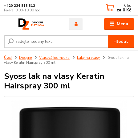
0
ks
+420 224 818 812
za
0 Kč
Po-Pá: 8:00-18:00 hod.
Menu
Hledat
Úvod
Drogerie
Vlasová kosmetika
Laky na vlasy
Syoss lak na
vlasy Keratin Hairspray 300 ml
Syoss lak na vlasy Keratin
Hairspray 300 ml