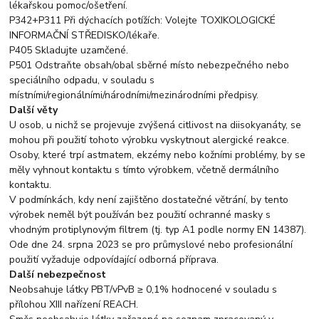
lékařskou pomoc/ošetření.
P342+P311 Při dýchacích potížích: Volejte TOXIKOLOGICKÉ
INFORMAČNÍ STŘEDISKO/lékaře.
P405 Skladujte uzamčené.
P501 Odstraňte obsah/obal sběrné místo nebezpečného nebo
speciálního odpadu, v souladu s
místními/regionálními/národními/mezinárodními předpisy.
Další věty
U osob, u nichž se projevuje zvýšená citlivost na diisokyanáty, se
mohou při použití tohoto výrobku vyskytnout alergické reakce.
Osoby, které trpí astmatem, ekzémy nebo kožními problémy, by se
měly vyhnout kontaktu s tímto výrobkem, včetně dermálního
kontaktu.
V podmínkách, kdy není zajištěno dostatečné větrání, by tento
výrobek neměl být používán bez použití ochranné masky s
vhodným protiplynovým filtrem (tj. typ A1 podle normy EN 14387).
Ode dne 24. srpna 2023 se pro průmyslové nebo profesionální
použití vyžaduje odpovídající odborná příprava.
Další nebezpečnost
Neobsahuje látky PBT/vPvB ≥ 0,1% hodnocené v souladu s
přílohou XIII nařízení REACH.