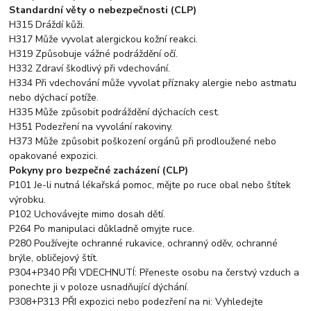
Standardní věty o nebezpečnosti (CLP)
H315 Dráždí kůži.
H317 Může vyvolat alergickou kožní reakci.
H319 Způsobuje vážné podráždění očí.
H332 Zdraví škodlivý při vdechování.
H334 Při vdechování může vyvolat příznaky alergie nebo astmatu
nebo dýchací potíže.
H335 Může způsobit podráždění dýchacích cest.
H351 Podezření na vyvolání rakoviny.
H373 Může způsobit poškození orgánů při prodloužené nebo
opakované expozici.
Pokyny pro bezpečné zacházení (CLP)
P101 Je-li nutná lékařská pomoc, mějte po ruce obal nebo štítek
výrobku.
P102 Uchovávejte mimo dosah dětí.
P264 Po manipulaci důkladně omyjte ruce.
P280 Používejte ochranné rukavice, ochranný oděv, ochranné
brýle, obličejový štít.
P304+P340 PŘI VDECHNUTÍ: Přeneste osobu na čerstvý vzduch a
ponechte ji v poloze usnadňující dýchání.
P308+P313 PŘI expozici nebo podezření na ni: Vyhledejte