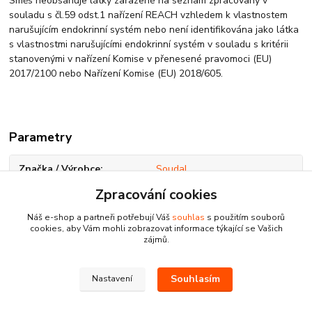
Směs neobsahuje látky zařazené na seznam zpracovaný v
souladu s čl.59 odst.1 nařízení REACH vzhledem k vlastnostem
narušujícím endokrinní systém nebo není identifikována jako látka
s vlastnostmi narušujícími endokrinní systém v souladu s kritérii
stanovenými v nařízení Komise v přenesené pravomoci (EU)
2017/2100 nebo Nařízení Komise (EU) 2018/605.
Parametry
Značka / Výrobce
Soudal
Zpracování cookies
Velikost
300 ml
Náš e-shop a partneři potřebují Váš
souhlas
s použitím souborů
cookies, aby Vám mohli zobrazovat informace týkající se Vašich
zájmů.
Ke stažení
Souhlasím
Nastavení
Bezpečnostní list