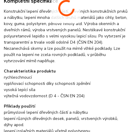
Kompletní specifikace
Konstrukční lepení dřevěných částí, dřevěných konstrukčních prvků
a nábytku, lepení mnoha dalších druhů materiálů jako cihly, beton,
kovy, guma, polystyren, pěnové hmoty atd. Výroba okenních a
dveřních rámů, výroba vrstvených panelů. Nestékavé konstrukční
polyuretanové lepidlo s velmi vysokou lepicí silou. Po vytvrzení je
transparentní a trvale vodě odolné D4 (ČSN EN 204).
Nezanechává skvrny a lze použít na mírně vlhké podklady. Lze
použít na lepení ne zcela rovných podkladů, v průběhu
vytvrzování mírně napěňuje.
Charakteristika produktu
rychleschnoucí
vyplňovací schopnosti díky schopnosti zpěnění
vysoká lepící síla
výtečná vodovzdornost (D 4 - ČSN EN 204)
Příklady použití
průmyslové lepení dřevěných částí a nábytku
lepení různých dřevěných desek, panelů, vrstvených výrobků,
dýhy apod.
lepení izolačních materiálů včetně polystyrenu