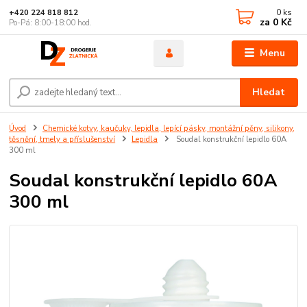
0
ks
+420 224 818 812
za
0 Kč
Po-Pá: 8:00-18:00 hod.
Menu
Hledat
Úvod
Chemické kotvy, kaučuky, lepidla, lepící pásky, montážní pěny, silikony,
těsnění, tmely a příslušenství
Lepidla
Soudal konstrukční lepidlo 60A
300 ml
Soudal konstrukční lepidlo 60A
300 ml