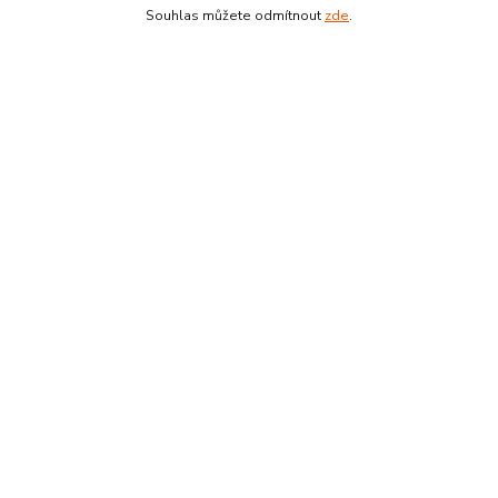
Souhlas můžete odmítnout
zde
.
Technický list
Zboží zařazeno v kategoriích
Chemické kotvy, kaučuky, lepidla, lepící pásky, montážní
pěny, silikony, těsnění, tmely a příslušenství
Všechny produkty
Lepidla