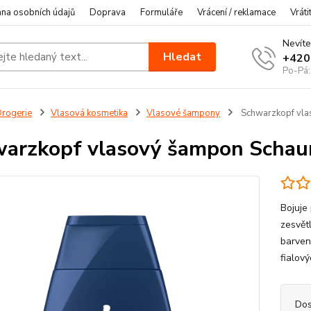
na osobních údajů
Doprava
Formuláře
Vrácení / reklamace
Vráti
Nevíte
Hledat
+420
Po-Pá:
rogerie
Vlasová kosmetika
Vlasové šampony
Schwarzkopf vla
arzkopf vlasový šampon Schaum
Bojuje
zesvět
barven
fialov
Dos