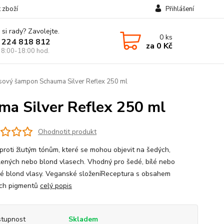
t zboží
Přihlášení
 si rady? Zavolejte.
0
ks
 224 818 812
za
0 Kč
 8:00-18:00 hod.
sový šampon Schauma Silver Reflex 250 ml
a Silver Reflex 250 ml
Ohodnotit produkt
 proti žlutým tónům, které se mohou objevit na šedých,
lených nebo blond vlasech. Vhodný pro šedé, bílé nebo
é blond vlasy. Veganské složeníReceptura s obsahem
ých pigmentů
celý popis
tupnost
Skladem