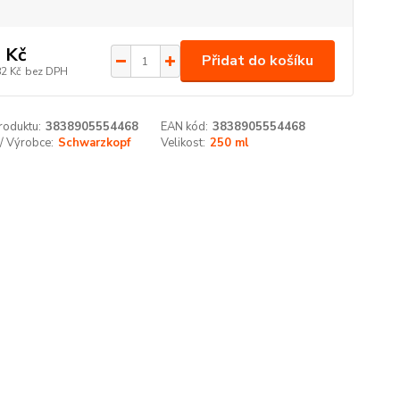
 Kč
Přidat do košíku
82 Kč
bez DPH
roduktu:
3838905554468
EAN kód:
3838905554468
/ Výrobce:
Schwarzkopf
Velikost:
250 ml