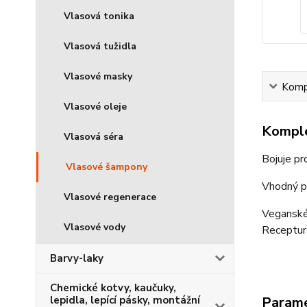
Vlasová tonika
Vlasová tužidla
Vlasové masky
Kompl
Vlasové oleje
Komple
Vlasová séra
Bojuje pr
Vlasové šampony
Vhodný pr
Vlasové regenerace
Veganské
Vlasové vody
Receptur
Barvy-laky
Chemické kotvy, kaučuky,
Param
lepidla, lepící pásky, montážní