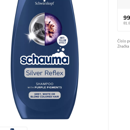
99
81,
Číslo p
Značka 