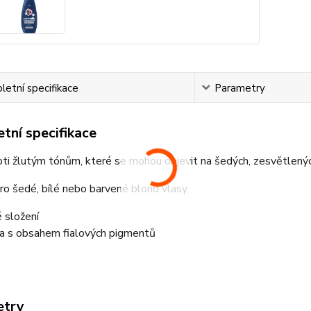
etní specifikace
Parametry
tní specifikace
oti žlutým tónům, které se mohou objevit na šedých, zesvětlený
o šedé, bílé nebo barvené blond vlasy.
 složení
a s obsahem fialových pigmentů
etry