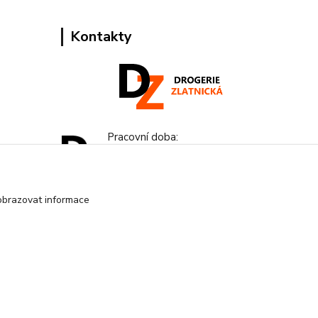
Kontakty
Pracovní doba:
+420 224 818 812
Po-Pá: 8:00-18:00 hod.
obrazovat informace
info@drogeriezlatnicka.cz
Vytvořeno na
Eshop-rychle.cz