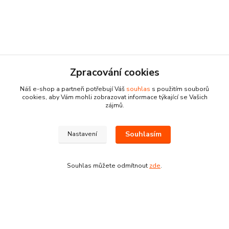
Kontakty
Zpracování cookies
Náš e-shop a partneři potřebují Váš
souhlas
s použitím souborů
cookies, aby Vám mohli zobrazovat informace týkající se Vašich
zájmů.
Souhlasím
Nastavení
Pracovní doba:
+420 224 818 812
Po-Pá: 8:00-18:00 hod.
Souhlas můžete odmítnout
zde
.
info@drogeriezlatnicka.cz