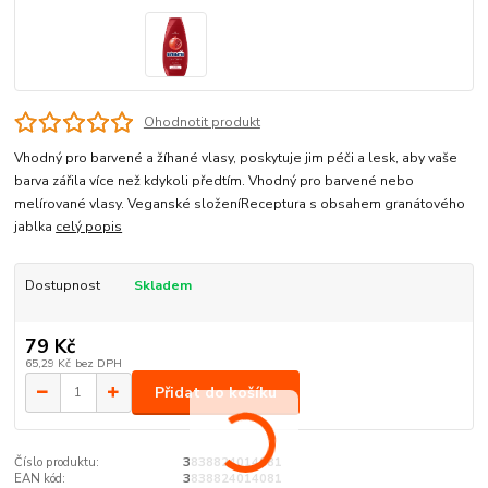
Ohodnotit produkt
Vhodný pro barvené a žíhané vlasy, poskytuje jim péči a lesk, aby vaše
barva zářila více než kdykoli předtím. Vhodný pro barvené nebo
melírované vlasy. Veganské složeníReceptura s obsahem granátového
jablka
celý popis
Dostupnost
Skladem
79 Kč
65,29 Kč
bez DPH
Přidat do košíku
Číslo produktu:
3838824014081
EAN kód:
3838824014081