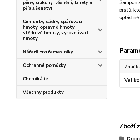
Šampon a
pěny, silikony, těsnění, tmely a
příslušenství
prstů, kt
opláchně
Cementy, sádry, spárovací
hmoty, opravné hmoty,
stěrkové hmoty, vyrovnávací
hmoty
Param
Nářadí pro řemeslníky
Ochranné pomůcky
Značka
Chemikálie
Veliko
Všechny produkty
Zboží 
Droge