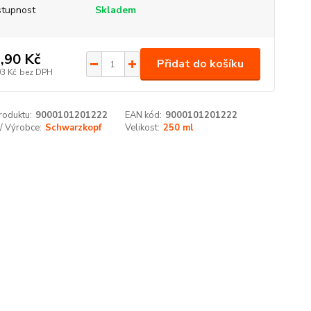
tupnost
Skladem
,90 Kč
Přidat do košíku
03 Kč
bez DPH
roduktu:
9000101201222
EAN kód:
9000101201222
/ Výrobce:
Schwarzkopf
Velikost:
250 ml