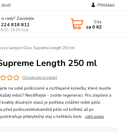
t zboží
Přihlášení
 si rady? Zavolejte.
0
ks
 224 818 812
za
0 Kč
 8:00-18:00 hod.
sový šampon Gliss Supreme Length 250 ml
 Supreme Length 250 ml
Ohodnotit produkt
jete na sobě poškozené a roztřepené konečky, které musíte
 každý měsíc? Nestříhejte - zvolte regeneraci. Pro zlepšení a
 kvality dlouhých vlasů je potřeba zvláštní režim péče.
a před poškozenímokamžitá péče od kořínků až po
odstraňuje přebytečný olej u kořínkůs bioti...
celý popis