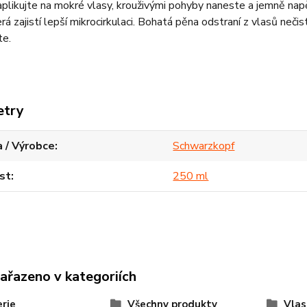
plikujte na mokré vlasy, krouživými pohyby naneste a jemně na
erá zajistí lepší mikrocirkulaci. Bohatá pěna odstraní z vlasů n
te.
etry
 / Výrobce
Schwarzkopf
st
250 ml
zařazeno v kategoriích
rie
Všechny produkty
Vlas