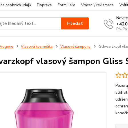
na osobních údajů
Doprava
Formuláře
Vrácení / reklamace
Vráti
Nevíte
Hledat
+420
Po-Pá:
rogerie
Vlasová kosmetika
Vlasové šampony
Schwarzkopf vla
arzkopf vlasový šampon Gliss
Pozoru
stříhat
udržení
ochran
konečky