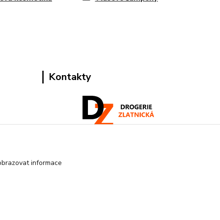
Kontakty
Pracovní doba:
+420 224 818 812
obrazovat informace
Po-Pá: 8:00-18:00 hod.
info@drogeriezlatnicka.cz