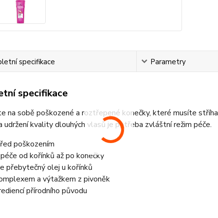
etní specifikace
Parametry
tní specifikace
e na sobě poškozené a roztřepené konečky, které musíte stříhat
a udržení kvality dlouhých vlasů je potřeba zvláštní režim péče.
před poškozením
 péče od kořínků až po konečky
e přebytečný olej u kořínků
 komplexem a výtažkem z pivoněk
ediencí přírodního původu