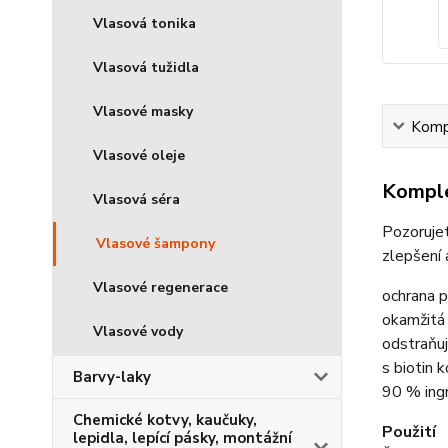
Vlasová tonika
Vlasová tužidla
Vlasové masky
Kompl
Vlasové oleje
Komple
Vlasová séra
Pozorujet
Vlasové šampony
zlepšení 
Vlasové regenerace
ochrana 
okamžitá
Vlasové vody
odstraňuj
s biotin
Barvy-laky
90 % ingr
Chemické kotvy, kaučuky,
Použití
lepidla, lepící pásky, montážní