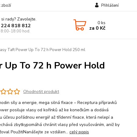
t zboží
Přihlášení
 si rady? Zavolejte.
0
ks
 224 818 812
za
0 Kč
 8:00-18:00 hod.
lasy Taft Power Up To 72 h Power Hold 250 ml
r Up To 72 h Power Hold
Ohodnotit produkt
hodin síly a energie, mega silná fixace – Receptura přípravků
ower posiluje vlasy od kořínků až ke konečkům a dodává
 účesu pořádnou energii! až třídenní fixace, která nelepí a
chává zbytkypomáhá chránit vlasy před vysušováním, aniž by
ěžoval PoužitíNanášejte ze vzdálen...
celý popis