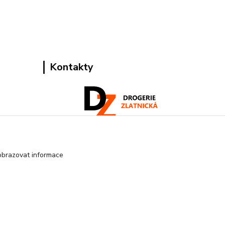
Kontakty
Pracovní doba:
+420 224 818 812
obrazovat informace
Po-Pá: 8:00-18:00 hod.
info@drogeriezlatnicka.cz