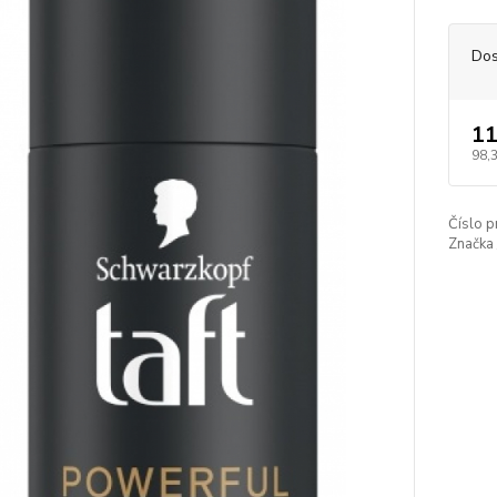
Dos
11
98,
Číslo p
Značka 