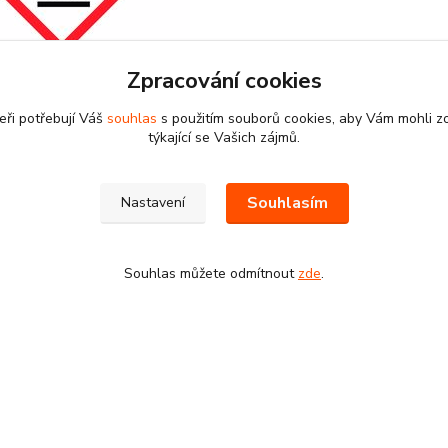
Zpracování cookies
eři potřebují Váš
souhlas
s použitím souborů cookies, aby Vám mohli z
týkající se Vašich zájmů.
Souhlasím
Nastavení
etry
 / Výrobce
Schwarzkopf
Souhlas můžete odmítnout
zde
.
st
250 ml