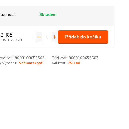
tupnost
Skladem
9 Kč
Přidat do košíku
35 Kč
bez DPH
roduktu:
9000100653503
EAN kód:
9000100653503
/ Výrobce:
Schwarzkopf
Velikost:
250 ml