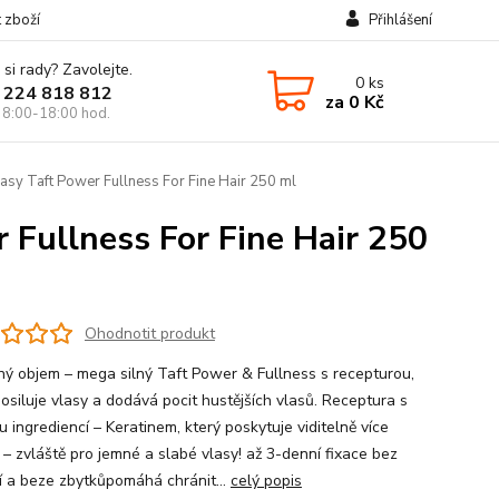
t zboží
Přihlášení
 si rady? Zavolejte.
0
ks
 224 818 812
za
0 Kč
 8:00-18:00 hod.
asy Taft Power Fullness For Fine Hair 250 ml
 Fullness For Fine Hair 250
Ohodnotit produkt
lný objem – mega silný Taft Power & Fullness s recepturou,
posiluje vlasy a dodává pocit hustějších vlasů. Receptura s
u ingrediencí – Keratinem, který poskytuje viditelně více
 – zvláště pro jemné a slabé vlasy! až 3-denní fixace bez
í a beze zbytkůpomáhá chránit...
celý popis