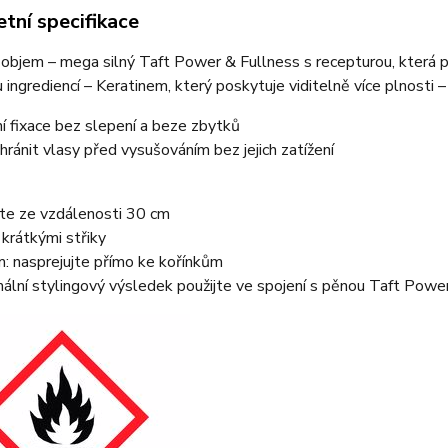
tní specifikace
 objem – mega silný Taft Power & Fullness s recepturou, která p
u ingrediencí – Keratinem, který poskytuje viditelně více plnosti 
í fixace bez slepení a beze zbytků
ránit vlasy před vysušováním bez jejich zatížení
jte ze vzdálenosti 30 cm
 krátkými střiky
: nasprejujte přímo ke kořínkům
ální stylingový výsledek použijte ve spojení s pěnou Taft Powe