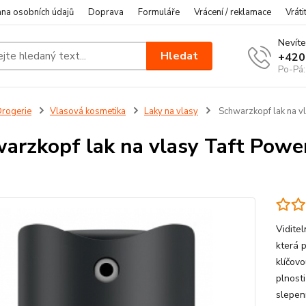
na osobních údajů
Doprava
Formuláře
Vrácení / reklamace
Vráti
Nevíte
Hledat
+420
Po-Pá:
rogerie
Vlasová kosmetika
Laky na vlasy
Schwarzkopf lak na vl
arzkopf lak na vlasy Taft Power
Vidite
která 
klíčovo
plnosti
slepen