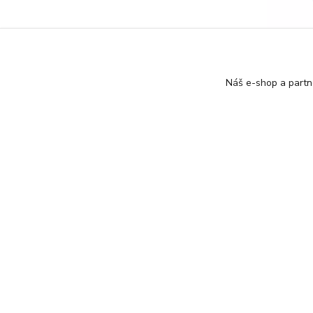
Náš e-shop a partn
Param
Značka
Veliko