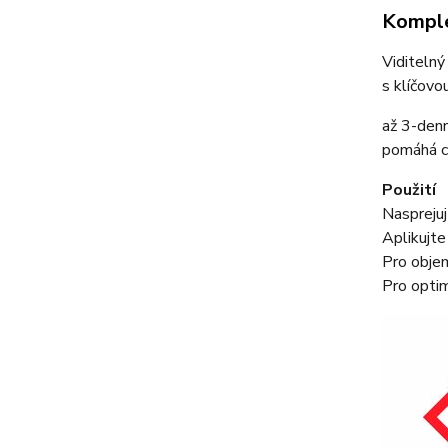
Komple
Viditelný
s klíčovo
až 3-denn
pomáhá ch
Použití
Naspreju
Aplikujte
Pro objem
Pro optim