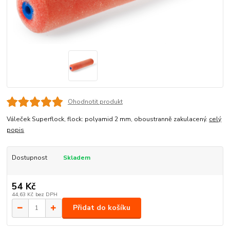
Ohodnotit produkt
Váleček Superflock, flock: polyamid 2 mm, oboustranně zakulacený.
celý
popis
Dostupnost
Skladem
54 Kč
44,63 Kč
bez DPH
Přidat do košíku