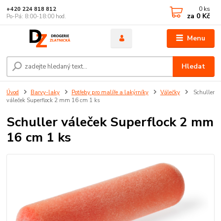
0
ks
+420 224 818 812
za
0 Kč
Po-Pá: 8:00-18:00 hod.
Menu
Hledat
Úvod
Barvy-laky
Potřeby pro malíře a lakýrníky
Válečky
Schuller
váleček Superflock 2 mm 16 cm 1 ks
Schuller váleček Superflock 2 mm
16 cm 1 ks