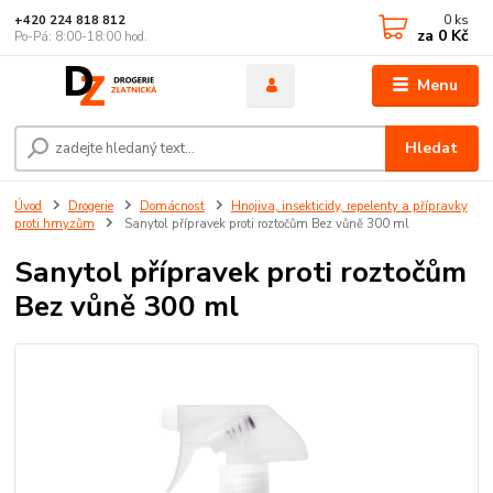
0
ks
+420 224 818 812
za
0 Kč
Po-Pá: 8:00-18:00 hod.
Menu
Hledat
Úvod
Drogerie
Domácnost
Hnojiva, insekticidy, repelenty a přípravky
proti hmyzům
Sanytol přípravek proti roztočům Bez vůně 300 ml
Sanytol přípravek proti roztočům
Bez vůně 300 ml