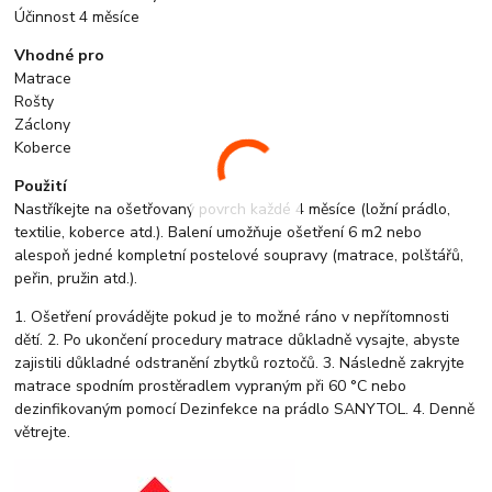
Účinnost 4 měsíce
Vhodné pro
Matrace
Rošty
Záclony
Koberce
Použití
Nastříkejte na ošetřovaný povrch každé 4 měsíce (ložní prádlo,
textilie, koberce atd.). Balení umožňuje ošetření 6 m2 nebo
alespoň jedné kompletní postelové soupravy (matrace, polštářů,
peřin, pružin atd.).
1. Ošetření provádějte pokud je to možné ráno v nepřítomnosti
dětí. 2. Po ukončení procedury matrace důkladně vysajte, abyste
zajistili důkladné odstranění zbytků roztočů. 3. Následně zakryjte
matrace spodním prostěradlem vypraným při 60 °C nebo
dezinfikovaným pomocí Dezinfekce na prádlo SANYTOL. 4. Denně
větrejte.