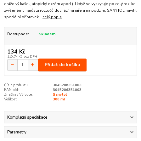
dráždivý kašel, atopický ekzém apod.). I když se vyskytuje po celý rok, ke
zvýšenému nárůstu roztočů dochází na jaře a na podzim. SANYTOL navrhl
speciální přípravek...
celý popis
Dostupnost
Skladem
134 Kč
110,74 Kč
bez DPH
Přidat do košíku
Číslo produktu:
3045206351003
EAN kód:
3045206351003
Značka / Výrobce:
Sanytol
Velikost:
300 ml
Kompletní specifikace
Parametry