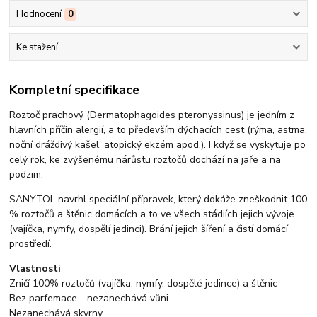
Hodnocení
0
Ke stažení
Kompletní specifikace
Roztoč prachový (Dermatophagoides pteronyssinus) je jedním z
hlavních příčin alergií, a to především dýchacích cest (rýma, astma,
noční dráždivý kašel, atopický ekzém apod.). I když se vyskytuje po
celý rok, ke zvýšenému nárůstu roztočů dochází na jaře a na
podzim.
SANYTOL navrhl speciální přípravek, který dokáže zneškodnit 100
% roztočů a štěnic domácích a to ve všech stádiích jejich vývoje
(vajíčka, nymfy, dospělí jedinci). Brání jejich šíření a čistí domácí
prostředí.
Vlastnosti
Zničí 100% roztočů (vajíčka, nymfy, dospělé jedince) a štěnic
Bez parfemace - nezanechává vůni
Nezanechává skvrny