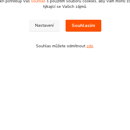
eři potřebují Váš
souhlas
s použitím souborů cookies, aby Vám mohli z
týkající se Vašich zájmů.
Souhlasím
Nastavení
Souhlas můžete odmítnout
zde
.