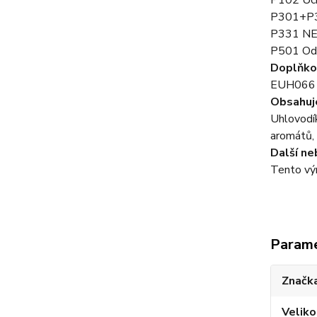
P102 Uch
P301+P3
P331 NE
P501 Odst
Doplňko
EUH066 O
Obsahuj
Uhlovodík
aromátů, 
Další n
Tento vý
Param
Značka
Veliko