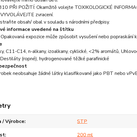
ovávejte mimo dosah dětí.
10 PŘI POŽITÍ: Okamžitě volejte TOXIKOLOGICKÉ INFORMA
VYVOLÁVEJTE zvracení.
raňte obsah/ obal v souladu s národními předpisy.
vé informace uvedené na štítku
pakovaná expozice může způsobit vysušení nebo popraskání k
e
y, C11-C14, n-alkany, izoalkany, cyklické, <2% aromátů, Uhlovod
Destiláty (ropné), hydrogenované těžké parafinické
ebezpečnost
robek neobsahuje žádné látky klasifikované jako PBT nebo vPvB
etry
 / Výrobce
STP
st
200 ml