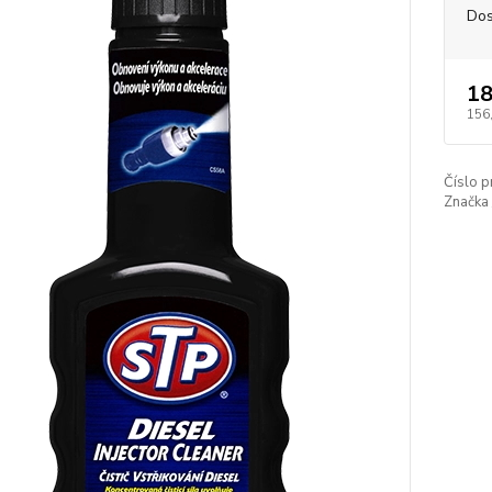
Dos
18
156
Číslo p
Značka 