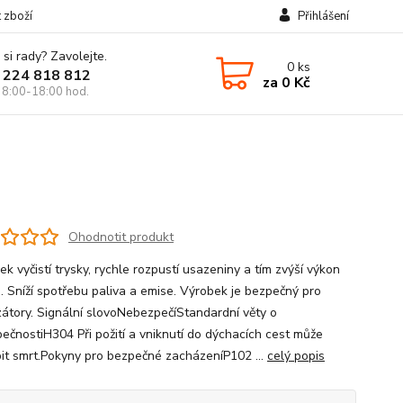
t zboží
Přihlášení
 si rady? Zavolejte.
0
ks
 224 818 812
za
0 Kč
 8:00-18:00 hod.
Ohodnotit produkt
ek vyčistí trysky, rychle rozpustí usazeniny a tím zvýší výkon
. Sníží spotřebu paliva a emise. Výrobek je bezpečný pro
zátory. Signální slovoNebezpečíStandardní věty o
ečnostiH304 Při požití a vniknutí do dýchacích cest může
it smrt.Pokyny pro bezpečné zacházeníP102 ...
celý popis