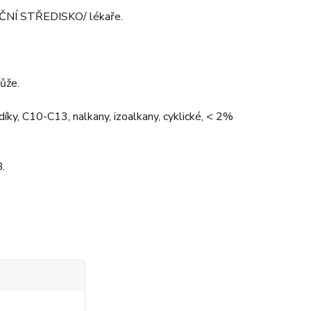
ČNÍ STŘEDISKO/ lékaře.
ůže.
íky, C10-C13, nalkany, izoalkany, cyklické, < 2%
.