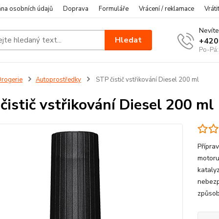
na osobních údajů
Doprava
Formuláře
Vrácení / reklamace
Vráti
Nevíte
Hledat
+420
Po-Pá:
rogerie
Autoprostředky
STP čistič vstřikování Diesel 200 ml
čistič vstřikování Diesel 200 ml
Příprav
motoru
kataly
nebezp
způsob