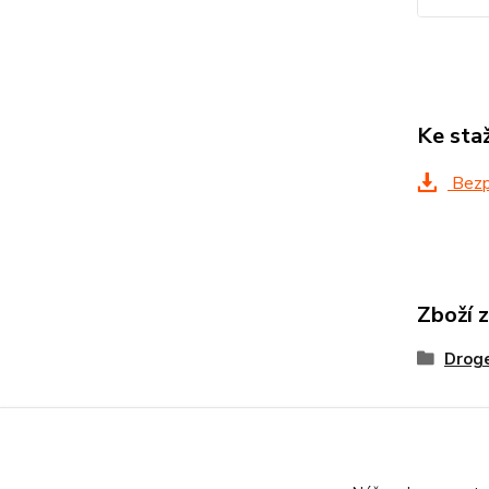
Ke sta
Bezpe
Zboží 
Droge