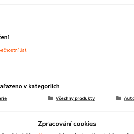
žení
čnostní list
zařazeno v kategoriích
rie
Všechny produkty
Auto
Zpracování cookies