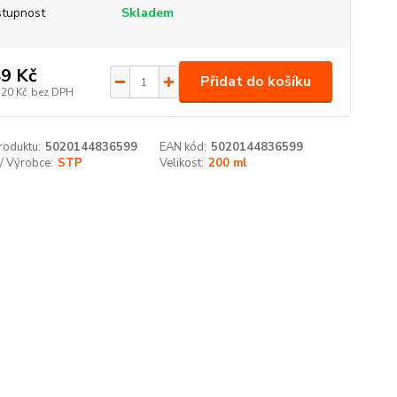
tupnost
Skladem
9 Kč
Přidat do košíku
,20 Kč
bez DPH
roduktu:
5020144836599
EAN kód:
5020144836599
/ Výrobce:
STP
Velikost:
200 ml