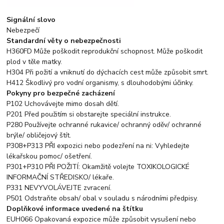
Signální slovo
Nebezpečí
Standardní věty o nebezpečnosti
H360FD Může poškodit reprodukční schopnost. Může poškodit
plod v těle matky.
H304 Při požití a vniknutí do dýchacích cest může způsobit smrt.
H412 Škodlivý pro vodní organismy, s dlouhodobými účinky.
Pokyny pro bezpečné zacházení
P102 Uchovávejte mimo dosah dětí.
P201 Před použitím si obstarejte speciální instrukce.
P280 Používejte ochranné rukavice/ ochranný oděv/ ochranné
brýle/ obličejový štít.
P308+P313 PŘI expozici nebo podezření na ni: Vyhledejte
lékařskou pomoc/ ošetření.
P301+P310 PŘI POŽITÍ: Okamžitě volejte TOXIKOLOGICKÉ
INFORMAČNÍ STŘEDISKO/ lékaře.
P331 NEVYVOLÁVEJTE zvracení.
P501 Odstraňte obsah/ obal v souladu s národními předpisy.
Doplňkové informace uvedené na štítku
EUH066 Opakovaná expozice může způsobit vysušení nebo