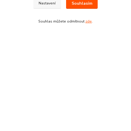
Souhlasím
Nastavení
Souhlas můžete odmítnout
zde
.
Kontakty
Pracovní doba:
+420 224 818 812
Po-Pá: 8:00-18:00 hod.
info@drogeriezlatnicka.cz
Vytvořeno na
Eshop-rychle.cz