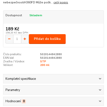
nebezpečnostiH360FD Může pošk...
celý popis
Dostupnost
Skladem
189 Kč
156,20 Kč
bez DPH
Přidat do košíku
Číslo produktu:
5020144842880
EAN kód:
5020144842880
Značka / Výrobce:
STP
Velikost:
200 ml
Kompletní specifikace
Parametry
Hodnocení
0