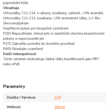
popraskání kůže.
Obsahuje
Uhlovodíky, C11-C14, n-alkany, izoalkany, cyklické, <2% aromátů,
Uhlovodíky, C11-C13, isoalkany, <2% aromatické látky, 1,1'-Bis-
(ferocenyl)oktan
Doplňkové pokyn pro bezpečné zacházení
P202 Nepoužívejte, dokud jste si nepřečetli všechny bezpečnostní
pokyny a neporozuměli jim.
P273 Zabraňte uvolnění do životního prostředí.
P405 Skladujte uzamčené.
Další nebezpečnost
Tento výrobek neobsahuje žádné látky klasifikované jako PBT
nebo vPvB.
Parametry
Značka / Výrobce
STP
Velikost
200 ml