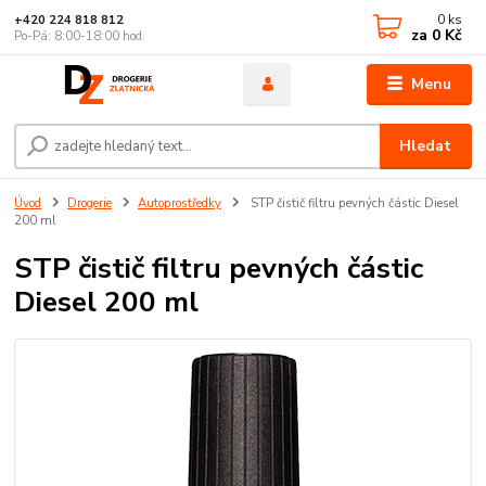
0
ks
+420 224 818 812
za
0 Kč
Po-Pá: 8:00-18:00 hod.
Menu
Hledat
Úvod
Drogerie
Autoprostředky
STP čistič filtru pevných částic Diesel
200 ml
STP čistič filtru pevných částic
Diesel 200 ml