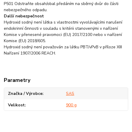
P501 Odstraňte obsah/obal předáním na sběrný dvůr do části
nebezpečného odpadu.
Další nebezpečnost
Hydroxid sodný není látka s vlastnostmi vyvolávajícími narušení
endokrinní činnosti v souladu s kritérii stanovenými v nařízení
Komise v přenesené pravomoci (EU) 2017/2100 nebo v nařízení
Komise (EU) 2018/605.
Hydroxid sodný není považován za látku PBT/vPvB v příloze XIII
Nařízení 1907/2006 REACH.
Parametry
Značka / Výrobce
SAS
Velikost
900 g