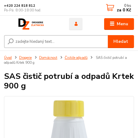
0
ks
+420 224 818 812
za
0 Kč
Po-Pá: 8:00-18:00 hod.
Menu
Hledat
Úvod
Drogerie
Domácnost
Čističe odpadů
SAS čistič potrubí a
odpadů Krtek 900 g
SAS čistič potrubí a odpadů Krtek
900 g