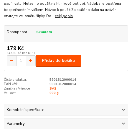
papír, vatu. Nelze ho použít na hliníkové potrubí. Nádoba je opatřena
bezpečnostním víčkem. Návod k použitíZa stálého tlaku na uzávěr
otvírejte ve směru šipky. Do...
celý popis
Dostupnost
Skladem
179 Kč
147,93 Kč
bez DPH
Přidat do košíku
Číslo produktu:
5901312000014
EAN kód:
5901312000014
Značka / Výrobce:
SAS
Velikost:
900 g
Kompletní specifikace
Parametry