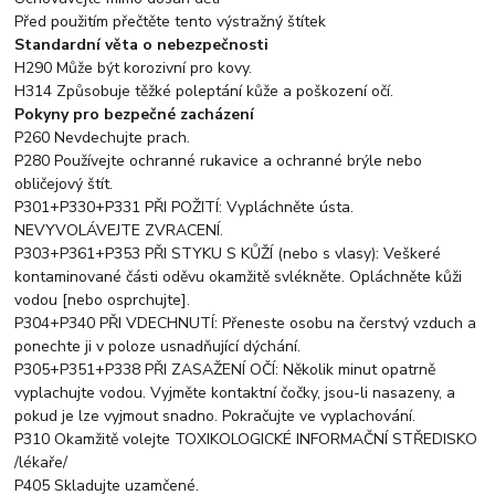
Před použitím přečtěte tento výstražný štítek
Standardní věta o nebezpečnosti
H290 Může být korozivní pro kovy.
H314 Způsobuje těžké poleptání kůže a poškození očí.
Pokyny pro bezpečné zacházení
P260 Nevdechujte prach.
P280 Používejte ochranné rukavice a ochranné brýle nebo
obličejový štít.
P301+P330+P331 PŘI POŽITÍ: Vypláchněte ústa.
NEVYVOLÁVEJTE ZVRACENÍ.
P303+P361+P353 PŘI STYKU S KŮŽÍ (nebo s vlasy): Veškeré
kontaminované části oděvu okamžitě svlékněte. Opláchněte kůži
vodou [nebo osprchujte].
P304+P340 PŘI VDECHNUTÍ: Přeneste osobu na čerstvý vzduch a
ponechte ji v poloze usnadňující dýchání.
P305+P351+P338 PŘI ZASAŽENÍ OČÍ: Několik minut opatrně
vyplachujte vodou. Vyjměte kontaktní čočky, jsou-li nasazeny, a
pokud je lze vyjmout snadno. Pokračujte ve vyplachování.
P310 Okamžitě volejte TOXIKOLOGICKÉ INFORMAČNÍ STŘEDISKO
/lékaře/
P405 Skladujte uzamčené.