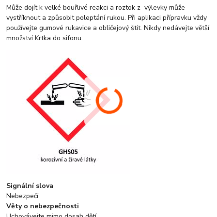
Může dojít k velké bouřlivé reakci a roztok z výlevky může
vystříknout a způsobit poleptání rukou. Při aplikaci přípravku vždy
používejte gumové rukavice a obličejový štít. Nikdy nedávejte větší
množství Krtka do sifonu.
Signální slova
Nebezpečí
Věty o nebezpečnosti
Uchovávejte mimo dosah dětí