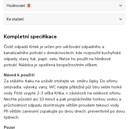
Hodnocení
0
Ke stažení
Kompletní specifikace
Čistič odpadů Krtek je určen pro udržování odpadního a
kanalizačního potrubí v domácnostech, kde rozpouští kuchyňské
odpady, vlasy, tuk, papír, vatu. Nelze ho použít na hliníkové
potrubí. Nádoba je opatřena bezpečnostním víčkem.
Návod k použití
Za stálého tlaku na uzávěr otvírejte ve směru šipky. Do sifonu
umývadla, výlevky, vany, WC nalijte přibližně půl litru velmi horké
vody. Poté vsypte 2-3 víčka Krtka, v závislosti na velikosti sifonu.
Nechte působit asi 10 minut a pak propláchněte horkou vodou a
průchodnost odpadu zkontrolujte větším proudem tekoucí vody.
Při větším zanesení zopakujte po dvou dnech, preventivně po dvou
týdnech.
Pozor