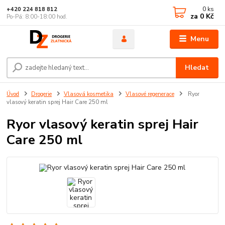
0
ks
+420 224 818 812
za
0 Kč
Po-Pá: 8:00-18:00 hod.
Menu
Hledat
Úvod
Drogerie
Vlasová kosmetika
Vlasové regenerace
Ryor
vlasový keratin sprej Hair Care 250 ml
Ryor vlasový keratin sprej Hair
Care 250 ml