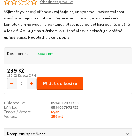
Ohodnotit produkt
Výjimečný vlasový přípravek zajišťuje nejen výbornou rozčesatelnost
vlasů, ale i jejich hloubkovou regeneraci. Obsahuje rostlinný keratin,
komplex aminokyselin a pantenol. Vlasy jsou po aplikaci pevné, pružné
a lesklé. Aplikujte na ručníkem vysušené vlasy a pokračujte v běžné
úpravě vlasů. Neoplachu...
celý popis
Dostupnost
Skladem
239 Kč
197,52 Kč
bez DPH
Přidat do košíku
Číslo produktu:
8594007972733
EAN kód:
8594007972733
Značka / Výrobce:
Ryor
Velikost:
250 ml
Kompletní specifikace