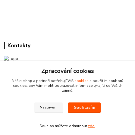
Kontakty
Zpracování cookies
Pracovní doba:
+420 224 818 812
Náš e-shop a partneři potřebují Váš
souhlas
s použitím souborů
Po-Pá: 8:00-18:00 hod.
cookies, aby Vám mohli zobrazovat informace týkající se Vašich
zájmů.
info@drogeriezlatnicka.cz
Souhlasím
Nastavení
Souhlas můžete odmítnout
zde
.
Vytvořeno na
Eshop-rychle.cz