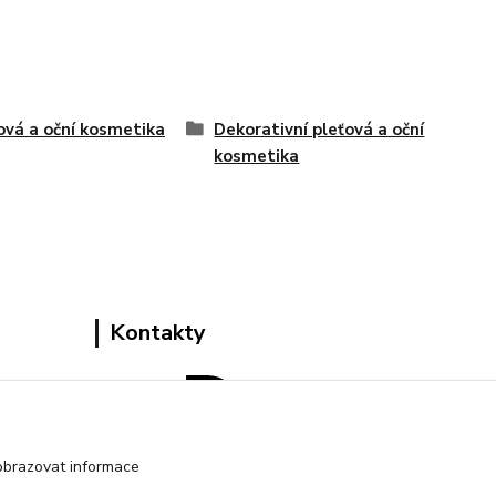
ová a oční kosmetika
Dekorativní pleťová a oční
kosmetika
Kontakty
obrazovat informace
Pracovní doba: