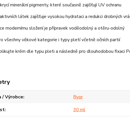
krycí minerální pigmenty, které současně zajišťují UV ochranu
ktivních látek zajišťuje vysokou hydrataci a redukci drobných vr
ce modernímu složení je přípravek voděodolný a otěru-odolný
o všechny věkové kategorie i typy pletí včetně očních partií
plikujte krém dle typu pleti a následně pro dlouhodobou fixac
etry
 / Výrobce
Ryor
st
30 ml