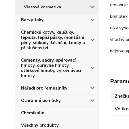
obsahuje 
Vlasová kosmetika
komplex a
Barvy-laky
díky vyso
Chemické kotvy, kaučuky,
lepidla, lepící pásky, montážní
vhodný pr
pěny, silikony, těsnění, tmely a
příslušenství
nejprve a
Cementy, sádry, spárovací
hmoty, opravné hmoty,
stěrkové hmoty, vyrovnávací
hmoty
Param
Nářadí pro řemeslníky
Značka
Ochranné pomůcky
Veliko
Chemikálie
Všechny produkty