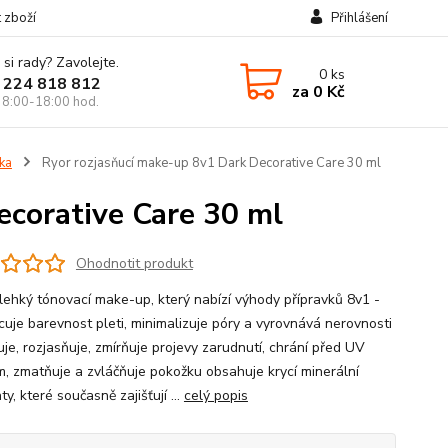
t zboží
Přihlášení
 si rady? Zavolejte.
0
ks
 224 818 812
za
0 Kč
 8:00-18:00 hod.
ika
Ryor rozjasňucí make-up 8v1 Dark Decorative Care 30 ml
ecorative Care 30 ml
Ohodnotit produkt
 lehký tónovací make-up, který nabízí výhody přípravků 8v1 -
cuje barevnost pleti, minimalizuje póry a vyrovnává nerovnosti
je, rozjasňuje, zmírňuje projevy zarudnutí, chrání před UV
m, zmatňuje a zvláčňuje pokožku obsahuje krycí minerální
y, které současně zajišťují ...
celý popis