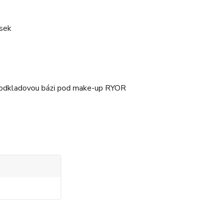
ásek
i Podkladovou bázi pod make-up RYOR