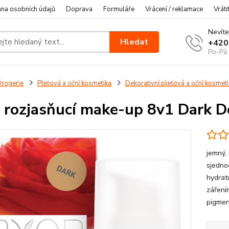
na osobních údajů
Doprava
Formuláře
Vrácení / reklamace
Vráti
Nevíte
Hledat
+420
Po-Pá:
rogerie
Pleťová a oční kosmetika
Dekorativní pleťová a oční kosmet
 rozjasňucí make-up 8v1 Dark D
jemný,
sjedno
hydratu
záření
pigment