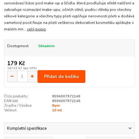
vyrovnávací báze pod make-up a líčidla, která prodlužuje efekt nalíčení a
zabraňuje rozmazání make-upu, očních stínů, pudru i rtěnky pro všechny
věkové kategorie a všechny typy pleti vyplňuje nerovnosti pleti a dodává
sametový pocit fixuje na pleti veškerou dekorativní kosmetiku aplikujte v
malém mn...
celý popis
Dostupnost
Skladem
179 Kč
147,93 Kč
bez DPH
Přidat do košíku
Číslo produktu:
8594007972146
EAN kód:
8594007972146
Značka / Výrobce:
Ryor
Velikost:
10 ml
Kompletní specifikace