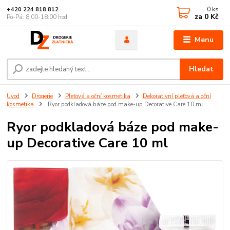
0
ks
+420 224 818 812
za
0 Kč
Po-Pá: 8:00-18:00 hod.
Menu
Hledat
Úvod
Drogerie
Pleťová a oční kosmetika
Dekorativní pleťová a oční
kosmetika
Ryor podkladová báze pod make-up Decorative Care 10 ml
Ryor podkladová báze pod make-
up Decorative Care 10 ml