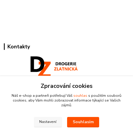
Kontakty
Zpracování cookies
Pracovní doba:
+420 224 818 812
Náš e-shop a partneři potřebují Váš
souhlas
s použitím souborů
Po-Pá: 8:00-18:00 hod.
cookies, aby Vám mohli zobrazovat informace týkající se Vašich
zájmů.
info@drogeriezlatnicka.cz
Souhlasím
Nastavení