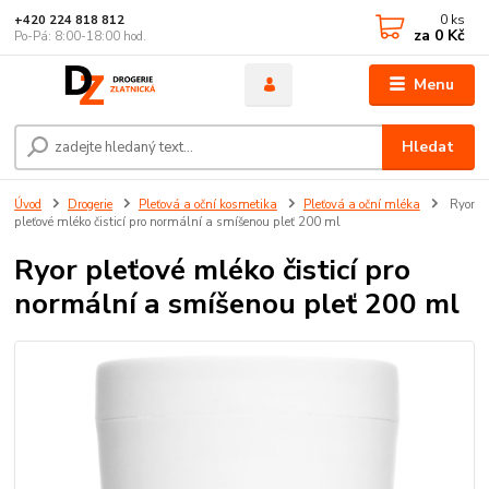
0
ks
+420 224 818 812
za
0 Kč
Po-Pá: 8:00-18:00 hod.
Menu
Hledat
Úvod
Drogerie
Pleťová a oční kosmetika
Pleťová a oční mléka
Ryor
pleťové mléko čisticí pro normální a smíšenou pleť 200 ml
Ryor pleťové mléko čisticí pro
normální a smíšenou pleť 200 ml