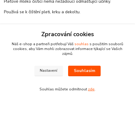
Pleťové mléko čisticí nemá nežádoucí odmašťující účinky.
Používá se k čištění pleti, krku a dekoltu.
Zpracování cookies
Parametry
Náš e-shop a partneři potřebují Váš
souhlas
s použitím souborů
cookies, aby Vám mohli zobrazovat informace týkající se Vašich
Značka / Výrobce
Ryor
zájmů.
Velikost
200 ml
Souhlasím
Nastavení
Souhlas můžete odmítnout
zde
.
Zboží zařazeno v kategoriích
Drogerie
Všechny produkty
Pleťová a oční kosmetika
Pleťová a oční mléka