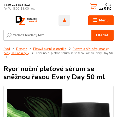
0
ks
+420 224 818 812
za
0 Kč
Po-Pá: 8:00-18:00 hod.
Menu
Hledat
Úvod
Drogerie
Pleťová a oční kosmetika
Pleťová a oční séra, masky,
pěny, roll-on a gely
Ryor noční pleťové sérum se sněžnou řasou Every Day 50
ml
Ryor noční pleťové sérum se
sněžnou řasou Every Day 50 ml