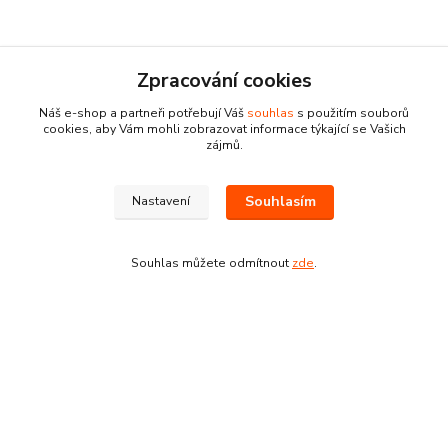
Zpracování cookies
Náš e-shop a partneři potřebují Váš
souhlas
s použitím souborů
cookies, aby Vám mohli zobrazovat informace týkající se Vašich
zájmů.
Kontakty
Souhlasím
Nastavení
Souhlas můžete odmítnout
zde
.
Pracovní doba:
+420 224 818 812
Po-Pá: 8:00-18:00 hod.
info@drogeriezlatnicka.cz