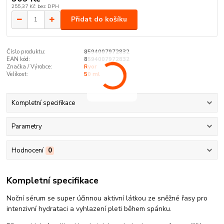
255,37 Kč
bez DPH
Přidat do košíku
Číslo produktu:
8594007972832
EAN kód:
8594007972832
Značka / Výrobce:
Ryor
Velikost:
50 ml
Kompletní specifikace
Parametry
Hodnocení
0
Kompletní specifikace
Noční sérum se super účinnou aktivní látkou ze sněžné řasy pro
intenzivní hydrataci a vyhlazení pleti během spánku.