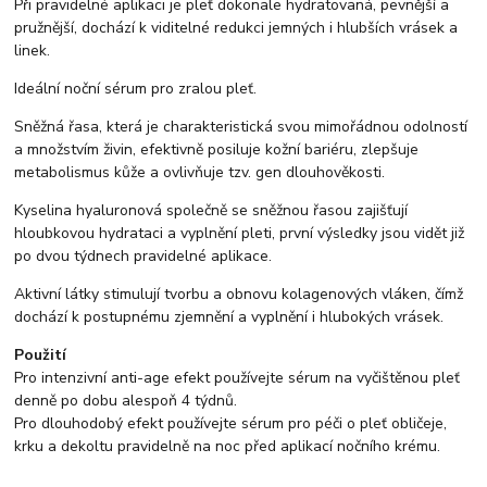
Při pravidelné aplikaci je pleť dokonale hydratovaná, pevnější a
pružnější, dochází k viditelné redukci jemných i hlubších vrásek a
linek.
Ideální noční sérum pro zralou pleť.
Sněžná řasa, která je charakteristická svou mimořádnou odolností
a množstvím živin, efektivně posiluje kožní bariéru, zlepšuje
metabolismus kůže a ovlivňuje tzv. gen dlouhověkosti.
Kyselina hyaluronová společně se sněžnou řasou zajišťují
hloubkovou hydrataci a vyplnění pleti, první výsledky jsou vidět již
po dvou týdnech pravidelné aplikace.
Aktivní látky stimulují tvorbu a obnovu kolagenových vláken, čímž
dochází k postupnému zjemnění a vyplnění i hlubokých vrásek.
Použití
Pro intenzivní anti-age efekt používejte sérum na vyčištěnou pleť
denně po dobu alespoň 4 týdnů.
Pro dlouhodobý efekt používejte sérum pro péči o pleť obličeje,
krku a dekoltu pravidelně na noc před aplikací nočního krému.