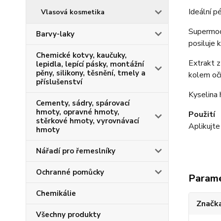
Ideální p
Vlasová kosmetika
Supermode
Barvy-laky
posiluje 
Chemické kotvy, kaučuky,
Extrakt z
lepidla, lepící pásky, montážní
pěny, silikony, těsnění, tmely a
kolem očí
příslušenství
Kyselina 
Cementy, sádry, spárovací
hmoty, opravné hmoty,
Použití
stěrkové hmoty, vyrovnávací
Aplikujte
hmoty
Nářadí pro řemeslníky
Ochranné pomůcky
Param
Chemikálie
Značka
Všechny produkty