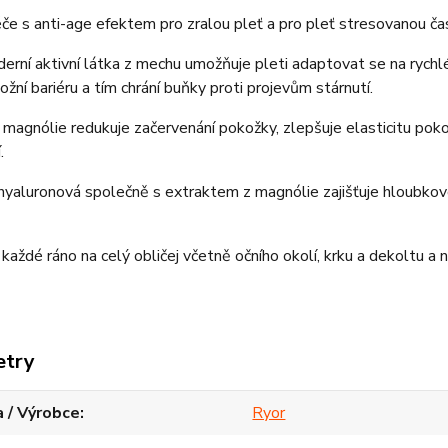
éče s anti-age efektem pro zralou pleť a pro pleť stresovanou č
rní aktivní látka z mechu umožňuje pleti adaptovat se na rychlé
kožní bariéru a tím chrání buňky proti projevům stárnutí.
 magnólie redukuje začervenání pokožky, zlepšuje elasticitu poko
.
hyaluronová společně s extraktem z magnólie zajišťuje hloubkov
 každé ráno na celý obličej včetně očního okolí, krku a dekoltu 
etry
 / Výrobce
Ryor