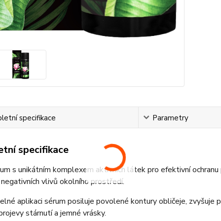
etní specifikace
Parametry
tní specifikace
um s unikátním komplexem aktivních látek pro efektivní ochranu p
negativních vlivů okolního prostředí.
delné aplikaci sérum posiluje povolené kontury obličeje, zvyšuje pr
projevy stárnutí a jemné vrásky.