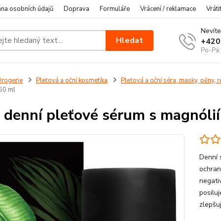
na osobních údajů
Doprava
Formuláře
Vrácení / reklamace
Vráti
Nevíte
Hledat
+420
Po-Pá:
rogerie
Pleťová a oční kosmetika
Pleťová a oční séra, masky, pěny, r
50 ml
 denní pleťové sérum s magnóli
Denní 
ochran
negativ
posiluj
zlepšuj