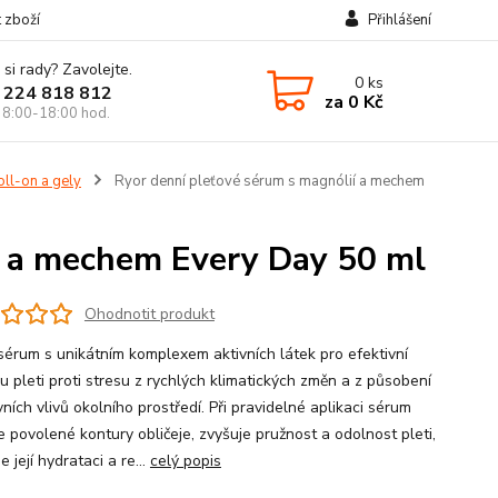
t zboží
Přihlášení
 si rady? Zavolejte.
0
ks
 224 818 812
za
0 Kč
 8:00-18:00 hod.
oll-on a gely
Ryor denní pleťové sérum s magnólií a mechem
í a mechem Every Day 50 ml
Ohodnotit produkt
sérum s unikátním komplexem aktivních látek pro efektivní
u pleti proti stresu z rychlých klimatických změn a z působení
ních vlivů okolního prostředí. Při pravidelné aplikaci sérum
e povolené kontury obličeje, zvyšuje pružnost a odolnost pleti,
e její hydrataci a re...
celý popis