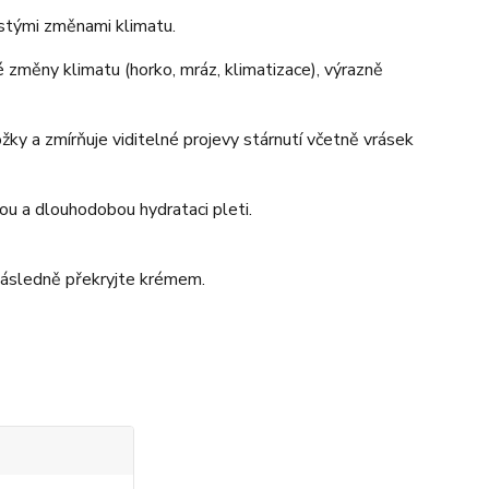
astými změnami klimatu.
 změny klimatu (horko, mráz, klimatizace), výrazně
žky a zmírňuje viditelné projevy stárnutí včetně vrásek
ou a dlouhodobou hydrataci pleti.
a následně překryjte krémem.