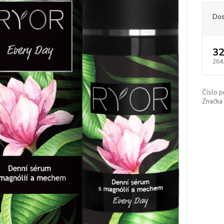
Dos
32
264
Číslo p
Značka 