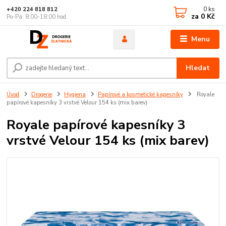
0
ks
+420 224 818 812
za
0 Kč
Po-Pá: 8:00-18:00 hod.
Menu
Hledat
Úvod
Drogerie
Hygiena
Papírové a kosmetické kapesníky
Royale
papírové kapesníky 3 vrstvé Velour 154 ks (mix barev)
Royale papírové kapesníky 3
vrstvé Velour 154 ks (mix barev)