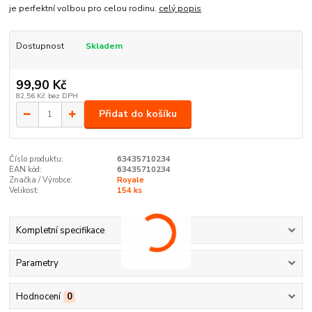
je perfektní volbou pro celou rodinu.
celý popis
Dostupnost
Skladem
99,90 Kč
82,56 Kč
bez DPH
Přidat do košíku
Číslo produktu:
63435710234
EAN kód:
63435710234
Značka / Výrobce:
Royale
Velikost:
154 ks
Kompletní specifikace
Parametry
Hodnocení
0