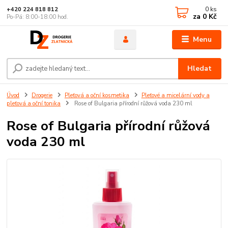
0
ks
+420 224 818 812
za
0 Kč
Po-Pá: 8:00-18:00 hod.
Menu
Hledat
Úvod
Drogerie
Pleťová a oční kosmetika
Pleťové a micelární vody a
pleťová a oční tonika
Rose of Bulgaria přírodní růžová voda 230 ml
Rose of Bulgaria přírodní růžová
voda 230 ml