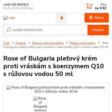
0
ks
+420 224 818 812
za
0 Kč
Po-Pá: 8:00-18:00 hod.
Menu
Hledat
Úvod
Drogerie
Pleťová a oční kosmetika
Pleťové a oční krémy
Rose
of Bulgaria pleťový krém proti vráskám s koenzymem Q10 s růžovou vodou 50 ml
Rose of Bulgaria pleťový krém
proti vráskám s koenzymem Q10
s růžovou vodou 50 ml