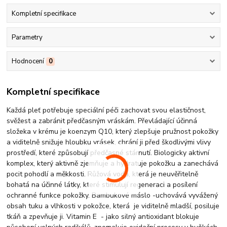
Kompletní specifikace
Parametry
Hodnocení
0
Kompletní specifikace
Každá pleť potřebuje speciální péči zachovat svou elastičnost,
svěžest a zabránit předčasným vráskám. Převládající účinná
složeka v krému je koenzym Q10, který zlepšuje pružnost pokožky
a viditelně snižuje hloubku vrásek, chrání ji před škodlivými vlivy
prostředí, které způsobují předčasné stárnutí. Biologicky aktivní
komplex, který aktivně zjemňuje a hydratuje pokožku a zanechává
pocit pohodlí a měkkosti. Růžová voda, která je neuvěřitelně
bohatá na účinné látky, které stimulují regeneraci a posílení
ochranné funkce pokožky. Bambukové máslo -uchovává vyvážený
obsah tuku a vlhkosti v pokožce, která je viditelně mladší, posiluje
tkáň a zpevňuje ji. Vitamin E - jako silný antioxidant blokuje