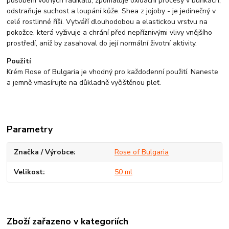
působení volných radikálů, zpomaluje oxidační procesy v buňkách,
odstraňuje suchost a loupání kůže. Shea z jojoby - je jedinečný v
celé rostlinné říši. Vytváří dlouhodobou a elastickou vrstvu na
pokožce, která vyživuje a chrání před nepříznivými vlivy vnějšího
prostředí, aniž by zasahoval do její normální životní aktivity.
Použití
Krém Rose of Bulgaria je vhodný pro každodenní použití. Naneste
a jemně vmasírujte na důkladně vyčištěnou pleť.
Parametry
Značka / Výrobce
Rose of Bulgaria
Velikost
50 ml
Zboží zařazeno v kategoriích