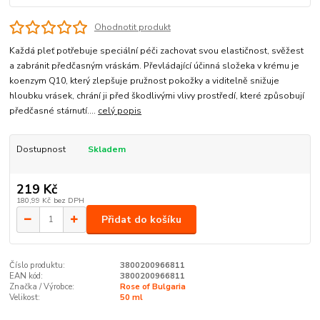
Ohodnotit produkt
Každá pleť potřebuje speciální péči zachovat svou elastičnost, svěžest
a zabránit předčasným vráskám. Převládající účinná složeka v krému je
koenzym Q10, který zlepšuje pružnost pokožky a viditelně snižuje
hloubku vrásek, chrání ji před škodlivými vlivy prostředí, které způsobují
předčasné stárnutí....
celý popis
Dostupnost
Skladem
219 Kč
180,99 Kč
bez DPH
Přidat do košíku
Číslo produktu:
3800200966811
EAN kód:
3800200966811
Značka / Výrobce:
Rose of Bulgaria
Velikost:
50 ml