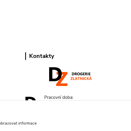
Kontakty
Pracovní doba:
+420 224 818 812
Po-Pá: 8:00-18:00 hod.
obrazovat informace
info@drogeriezlatnicka.cz