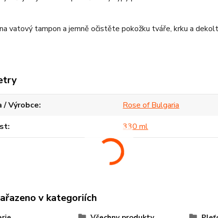
a vatový tampon a jemně očistěte pokožku tváře, krku a dekolt
etry
 / Výrobce
Rose of Bulgaria
st
330 ml
zařazeno v kategoriích
rie
Všechny produkty
Pleť