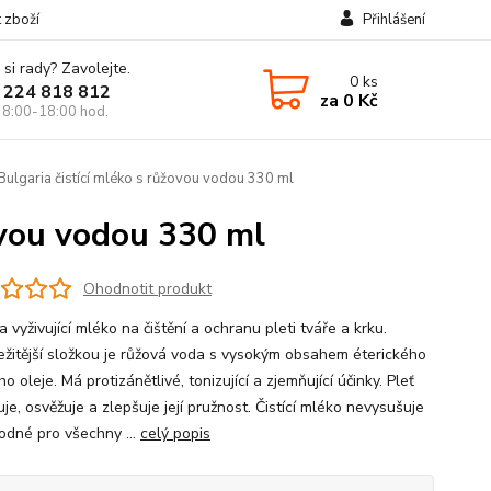
t zboží
Přihlášení
 si rady? Zavolejte.
0
ks
 224 818 812
za
0 Kč
 8:00-18:00 hod.
ulgaria čistící mléko s růžovou vodou 330 ml
ovou vodou 330 ml
Ohodnotit produkt
 vyživující mléko na čištění a ochranu pleti tváře a krku.
ežitější složkou je růžová voda s vysokým obsahem éterického
o oleje. Má protizánětlivé, tonizující a zjemňující účinky. Pleť
je, osvěžuje a zlepšuje její pružnost. Čistící mléko nevysušuje
hodné pro všechny ...
celý popis