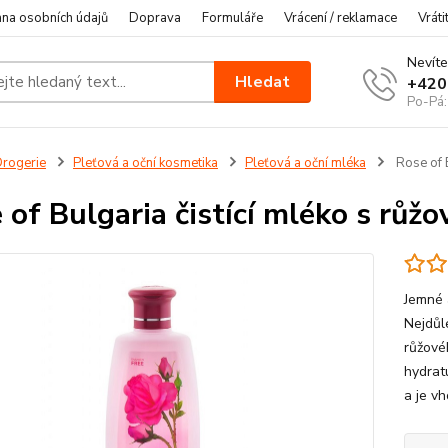
na osobních údajů
Doprava
Formuláře
Vrácení / reklamace
Vráti
Nevíte
Hledat
+420
Po-Pá:
rogerie
Pleťová a oční kosmetika
Pleťová a oční mléka
Rose of B
 of Bulgaria čistící mléko s růž
Jemné a
Nejdůl
růžovéh
hydratu
a je v