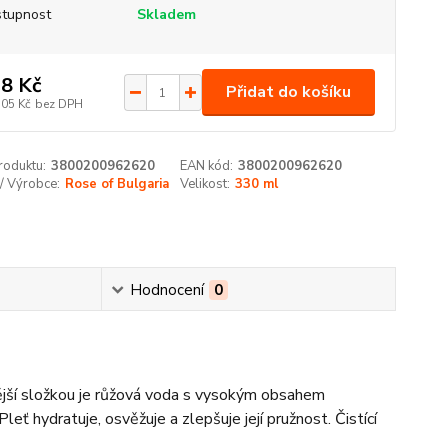
tupnost
Skladem
8 Kč
Přidat do košíku
,05 Kč
bez DPH
roduktu:
3800200962620
EAN kód:
3800200962620
/ Výrobce:
Rose of Bulgaria
Velikost:
330 ml
Hodnocení
0
itější složkou je růžová voda s vysokým obsahem
Pleť hydratuje, osvěžuje a zlepšuje její pružnost. Čistící