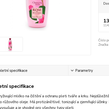
Dos
13
114
Číslo p
Značka 
etní specifikace
Parametry
tní specifikace
yživující mléko na čištění a ochranu pleti tváře a krku. Nejdůlež
 růžového oleje. Má protizánětlivé, tonizující a zjemňující účinky. 
ysušuje a je vhodné pro všechny typy pleti.