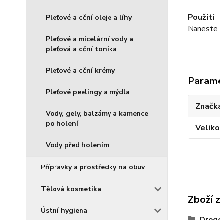
Použití
Pleťové a oční oleje a líhy
Naneste n
Pleťové a micelární vody a
pleťová a oční tonika
Pleťové a oční krémy
Param
Pleťové peelingy a mýdla
Značka
Vody, gely, balzámy a kamence
po holení
Veliko
Vody před holením
Přípravky a prostředky na obuv
Tělová kosmetika
Zboží 
Ústní hygiena
Droge