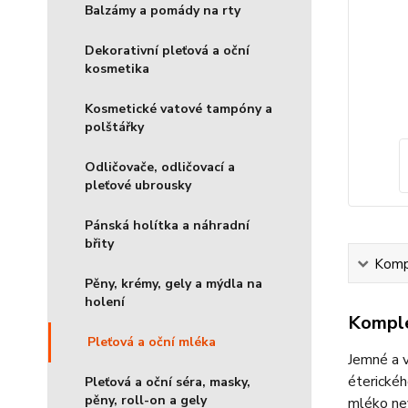
Balzámy a pomády na rty
Dekorativní pleťová a oční
kosmetika
Kosmetické vatové tampóny a
polštářky
Odličovače, odličovací a
pleťové ubrousky
Pánská holítka a náhradní
břity
Kompl
Pěny, krémy, gely a mýdla na
holení
Komple
Pleťová a oční mléka
Jemné a v
éterického
Pleťová a oční séra, masky,
pěny, roll-on a gely
mléko nev