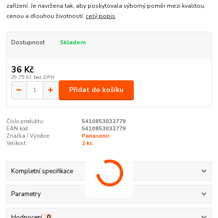
zařízení. Je navržena tak, aby poskytovala výborný poměr mezi kvalitou,
cenou a dlouhou životností.
celý popis
Dostupnost
Skladem
36 Kč
29,75 Kč
bez DPH
Přidat do košíku
Číslo produktu:
5410853032779
EAN kód:
5410853032779
Značka / Výrobce:
Panasonic
Velikost:
2 ks
Kompletní specifikace
Parametry
Hodnocení
0