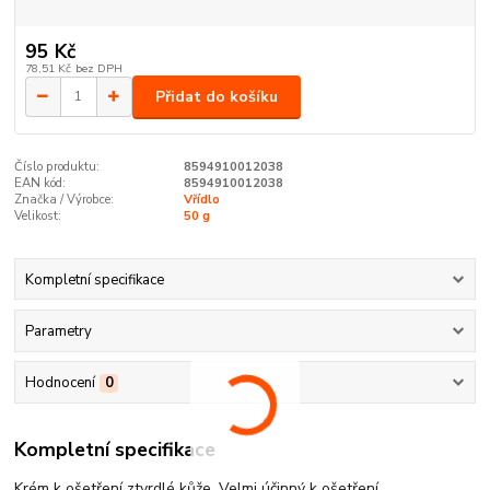
95 Kč
78,51 Kč
bez DPH
Přidat do košíku
Číslo produktu:
8594910012038
EAN kód:
8594910012038
Značka / Výrobce:
Vřídlo
Velikost:
50 g
Kompletní specifikace
Parametry
Hodnocení
0
Kompletní specifikace
Krém k ošetření ztvrdlé kůže. Velmi účinný k ošetření