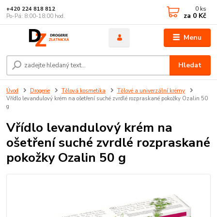
0
ks
+420 224 818 812
za
0 Kč
Po-Pá: 8:00-18:00 hod.
Menu
Hledat
Úvod
Drogerie
Tělová kosmetika
Tělové a univerzální krémy
Vřídlo levandulový krém na ošetření suché zvrdlé rozpraskané pokožky Ozalin 50
g
Vřídlo levandulový krém na
ošetření suché zvrdlé rozpraskané
pokožky Ozalin 50 g