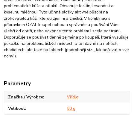
problematické kůže a otlaků. Obsahuje lecitin, levanduli a
kyselinu mléčnou. Tyto účinné složky aktivně působí na
zrohovatelou kůži, kterou zjemní a změkčí. V kombinaci s
přípravkem OZAL koupel nohou a správnému používání Vám
ulehčí od obtíží, nebo dokonce tento problém i zcela odstraní.
Doporučuje se používat denně zejména po koupeli, která vysušuje
pokožku na problematických místech a to hlavně na nohách,
chodidlech, ale také na loktech (podrobněji viz. „Jak pečovat o své
nohy“).
Parametry
Značka / Výrobce
Vřídlo
Velikost
50 g