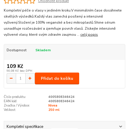
Ohodnotit produkt
Kompletní péče o vlasy v jediném kroku.V minimálním čase dosáhnete
skvělých výsledků.Každý vlas zanechá posílený a intenzivně
vyživený.Složení je 100% veganské a bez mikroplastů.Shine sérum
usnadňuje rozčesávání a zjemňuje povrch vlasů. Získejte intenzivně
vyživené vlasy, které svým zdravím zaujmou ...
celý popis
Dostupnost
Skladem
109 Kč
90,08 Kč
bez DPH
Přidat do košíku
Číslo produktu:
4005808346424
EAN kód:
4005808346424
Značka / Výrobce:
Nivea
Velikost:
250 ml
Kompletní specifikace