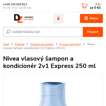
0
ks
+420 224 818 812
za
0 Kč
Po-Pá: 8:00-18:00 hod.
Menu
Hledat
Úvod
Drogerie
Vlasová kosmetika
Vlasové šampony
Nivea
vlasový šampon a kondicionér 2v1 Express 250 ml
Nivea vlasový šampon a
kondicionér 2v1 Express 250 ml