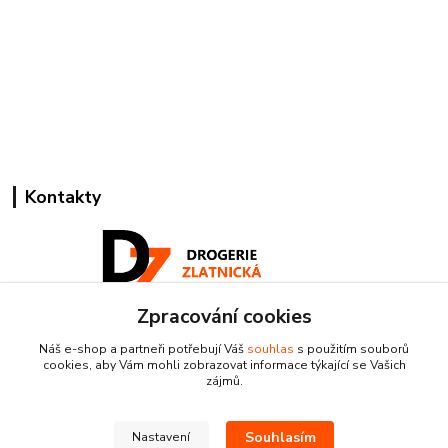
Kontakty
Zpracování cookies
Pracovní doba:
Náš e-shop a partneři potřebují Váš
souhlas
s použitím souborů
+420 224 818 812
cookies, aby Vám mohli zobrazovat informace týkající se Vašich
Po-Pá: 8:00-18:00 hod.
zájmů.
info@drogeriezlatnicka.cz
Souhlasím
Nastavení