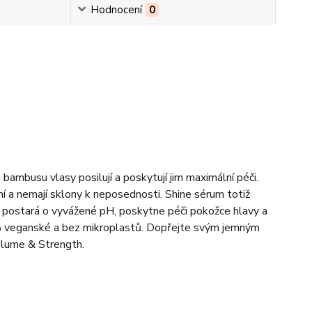
Hodnocení
0
ambusu vlasy posilují a poskytují jim maximální péči.
ní a nemají sklony k neposednosti. Shine sérum totiž
víc postará o vyvážené pH, poskytne péči pokožce hlavy a
100% veganské a bez mikroplastů. Dopřejte svým jemným
olume & Strength.