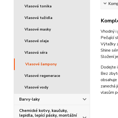
Kompl
Vlasová tonika
Vlasová tužidla
Komple
Vlasové masky
Vhodný i 
Pečující 
Vlasové oleje
Výtažky z
Shine sér
Vlasová séra
Složení j
Vlasové šampony
Dodejte i
Bez zbyte
Vlasové regenerace
obsahuje 
zanechá j
Vlasové vody
vlasům pé
Barvy-laky
Chemické kotvy, kaučuky,
lepidla, lepící pásky, montážní