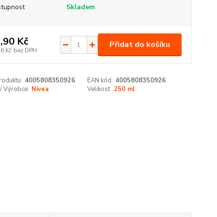
tupnost
Skladem
,90 Kč
Přidat do košíku
56 Kč
bez DPH
roduktu:
4005808350926
EAN kód:
4005808350926
/ Výrobce:
Nivea
Velikost:
250 ml