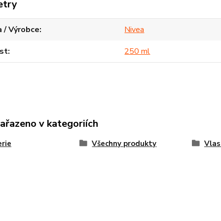
etry
 / Výrobce
Nivea
st
250 ml
zařazeno v kategoriích
rie
Všechny produkty
Vlas