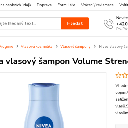
na osobních údajů
Doprava
Formuláře
Vrácení / reklamace
Vráti
Nevíte
Hledat
+420
Po-Pá:
rogerie
Vlasová kosmetika
Vlasové šampony
Nivea vlasový š
a vlasový šampon Volume Stren
Vhodný 
objem.
zatíže
vlasů.
vlasům