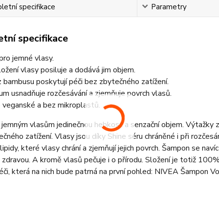
etní specifikace
Parametry
tní specifikace
pro jemné vlasy.
složení vlasy posiluje a dodává jim objem.
 bambusu poskytují péči bez zbytečného zatížení.
um usnadňuje rozčesávání a zjemňuje povrch vlasů.
e veganské a bez mikroplastů.
 jemným vlasům jedinečnou hebkost a senzační objem. Výtažky z b
čného zatížení. Vlasy jsou díky Shine séru chráněné i při rozčesá
lipidy, které vlasy chrání a zjemňují jejich povrch. Šampon se na
i zdravou. A kromě vlasů pečuje i o přírodu. Složení je totiž 
či, která na nich bude patrná na první pohled: NIVEA Šampon V