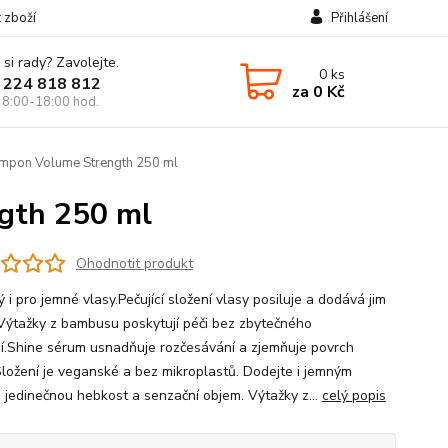
t zboží
Přihlášení
 si rady? Zavolejte.
0
ks
 224 818 812
za
0 Kč
 8:00-18:00 hod.
ampon Volume Strength 250 ml
gth 250 ml
Ohodnotit produkt
i pro jemné vlasy.Pečující složení vlasy posiluje a dodává jim
Výtažky z bambusu poskytují péči bez zbytečného
ní.Shine sérum usnadňuje rozčesávání a zjemňuje povrch
Složení je veganské a bez mikroplastů. Dodejte i jemným
 jedinečnou hebkost a senzační objem. Výtažky z...
celý popis