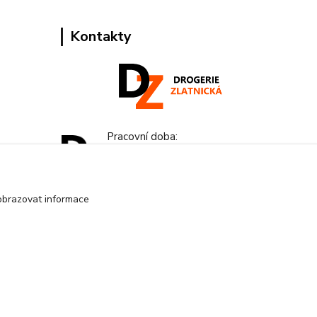
Kontakty
Pracovní doba:
+420 224 818 812
Po-Pá: 8:00-18:00 hod.
obrazovat informace
info@drogeriezlatnicka.cz
Vytvořeno na
Eshop-rychle.cz