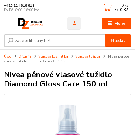
0
ks
+420 224 818 812
za
0 Kč
Po-Pá: 8:00-18:00 hod.
Menu
Hledat
Úvod
Drogerie
Vlasová kosmetika
Vlasová tužidla
Nivea pěnové
vlasové tužidlo Diamond Gloss Care 150 ml
Nivea pěnové vlasové tužidlo
Diamond Gloss Care 150 ml