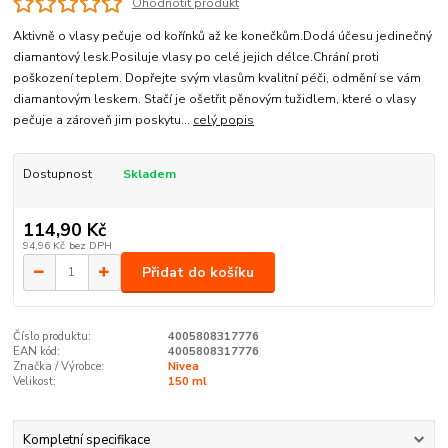
Ohodnotit produkt
Aktivně o vlasy pečuje od kořínků až ke konečkům.Dodá účesu jedinečný
diamantový lesk.Posiluje vlasy po celé jejich délce.Chrání proti
poškození teplem. Dopřejte svým vlasům kvalitní péči, odmění se vám
diamantovým leskem. Stačí je ošetřit pěnovým tužidlem, které o vlasy
pečuje a zároveň jim poskytu...
celý popis
Dostupnost
Skladem
114,90 Kč
94,96 Kč
bez DPH
Přidat do košíku
Číslo produktu:
4005808317776
EAN kód:
4005808317776
Značka / Výrobce:
Nivea
Velikost:
150 ml
Kompletní specifikace