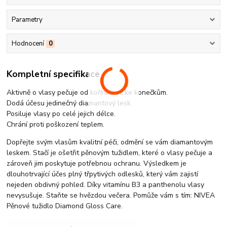
Parametry
Hodnocení
0
Kompletní specifikace
Aktivně o vlasy pečuje od kořínků až ke konečkům.
Dodá účesu jedinečný diamantový lesk.
Posiluje vlasy po celé jejich délce.
Chrání proti poškození teplem.
Dopřejte svým vlasům kvalitní péči, odmění se vám diamantovým
leskem. Stačí je ošetřit pěnovým tužidlem, které o vlasy pečuje a
zároveň jim poskytuje potřebnou ochranu. Výsledkem je
dlouhotrvající účes plný třpytivých odlesků, který vám zajistí
nejeden obdivný pohled. Díky vitamínu B3 a panthenolu vlasy
nevysušuje. Staňte se hvězdou večera. Pomůže vám s tím: NIVEA
Pěnové tužidlo Diamond Gloss Care.