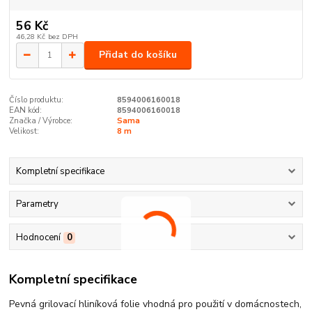
56 Kč
46,28 Kč
bez DPH
Přidat do košíku
Číslo produktu:
8594006160018
EAN kód:
8594006160018
Značka / Výrobce:
Sama
Velikost:
8 m
Kompletní specifikace
Parametry
Hodnocení
0
Kompletní specifikace
Pevná grilovací hliníková folie vhodná pro použití v domácnostech,