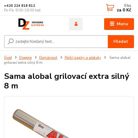
0
ks
+420 224 818 812
za
0 Kč
Po-Pá: 8:00-18:00 hod.
Menu
Hledat
Úvod
Drogerie
Domácnost
Pečící papíry a alobaly
Sama alobal
grilovací extra silný 8 m
Sama alobal grilovací extra silný
8 m