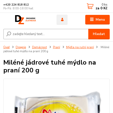
0
ks
+420 224 818 812
za
0 Kč
Po-Pá: 8:00-18:00 hod.
Menu
Hledat
Úvod
Drogerie
Domácnost
Praní
Mýdla na ruční praní
Miléné
jádrové tuhé mýdlo na praní 200 g
Miléné jádrové tuhé mýdlo na
praní 200 g