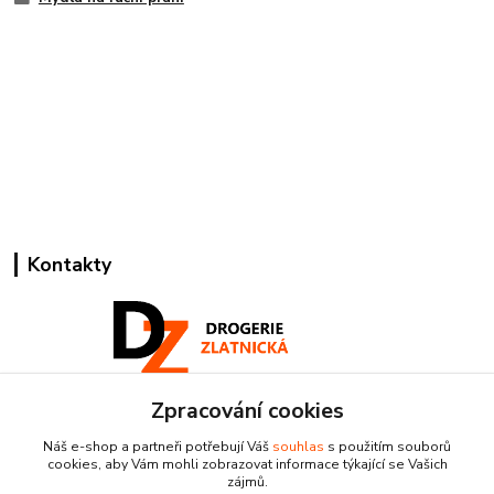
Kontakty
Zpracování cookies
Pracovní doba:
+420 224 818 812
Náš e-shop a partneři potřebují Váš
souhlas
s použitím souborů
Po-Pá: 8:00-18:00 hod.
cookies, aby Vám mohli zobrazovat informace týkající se Vašich
zájmů.