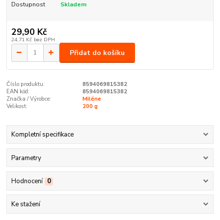
Dostupnost
Skladem
29,90 Kč
24,71 Kč
bez DPH
Přidat do košíku
Číslo produktu:
8594069815382
EAN kód:
8594069815382
Značka / Výrobce:
Miléne
Velikost:
200 g
Kompletní specifikace
Parametry
Hodnocení
0
Ke stažení