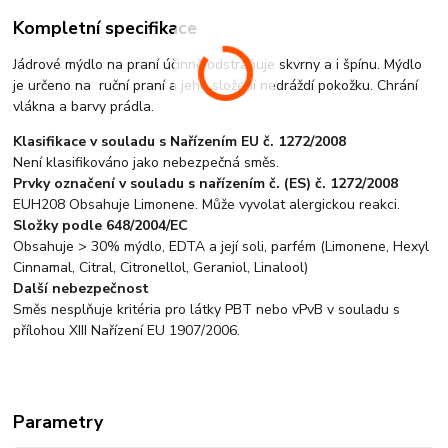
Kompletní specifikace
Jádrové mýdlo na praní účinně odstraňuje skvrny a i špínu. Mýdlo
je určeno na ruční praní a jeho složení nedráždí pokožku. Chrání
vlákna a barvy prádla.
Klasifikace v souladu s Nařízením EU č. 1272/2008
Není klasifikováno jako nebezpečná směs.
Prvky označení v souladu s nařízením č. (ES) č. 1272/2008
EUH208 Obsahuje Limonene. Může vyvolat alergickou reakci.
Složky podle 648/2004/EC
Obsahuje > 30% mýdlo, EDTA a její soli, parfém (Limonene, Hexyl
Cinnamal, Citral, Citronellol, Geraniol, Linalool)
Další nebezpečnost
Směs nesplňuje kritéria pro látky PBT nebo vPvB v souladu s
přílohou XIII Nařízení EU 1907/2006.
Parametry