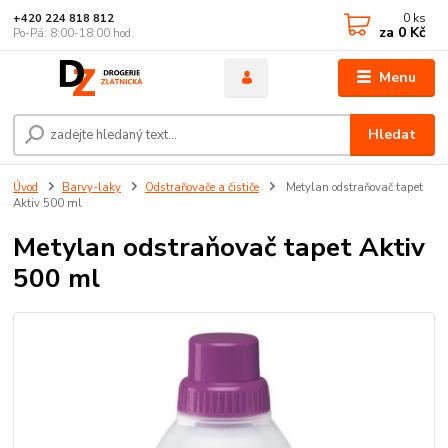
0
ks
+420 224 818 812
za
0 Kč
Po-Pá: 8:00-18:00 hod.
Menu
Hledat
Úvod
Barvy-laky
Odstraňovače a čističe
Metylan odstraňovač tapet
Aktiv 500 ml
Metylan odstraňovač tapet Aktiv
500 ml