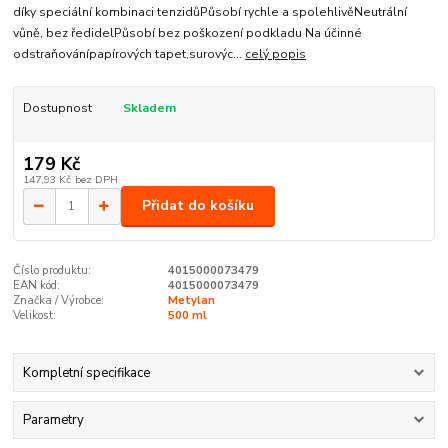
díky speciální kombinaci tenzidůPůsobí rychle a spolehlivěNeutrální
vůně, bez ředidelPůsobí bez poškození podkladu Na účinné
odstraňovánípapírových tapet,surovýc...
celý popis
Dostupnost
Skladem
179 Kč
147,93 Kč
bez DPH
Přidat do košíku
Číslo produktu:
4015000073479
EAN kód:
4015000073479
Značka / Výrobce:
Metylan
Velikost:
500 ml
Kompletní specifikace
Parametry