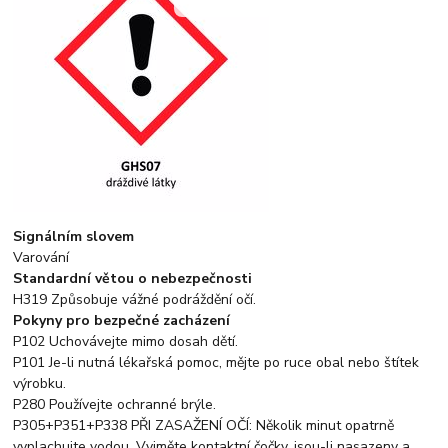
Signálním slovem
Varování
Standardní větou o nebezpečnosti
H319 Způsobuje vážné podráždění očí.
Pokyny pro bezpečné zacházení
P102 Uchovávejte mimo dosah dětí.
P101 Je-li nutná lékařská pomoc, mějte po ruce obal nebo štítek
výrobku.
P280 Používejte ochranné brýle.
P305+P351+P338 PŘI ZASAŽENÍ OČÍ: Několik minut opatrně
vyplachujte vodou. Vyjměte kontaktní čočky, jsou-li nasazeny a