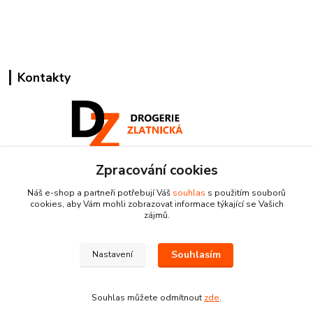
Kontakty
Zpracování cookies
Pracovní doba:
+420 224 818 812
Náš e-shop a partneři potřebují Váš
souhlas
s použitím souborů
Po-Pá: 8:00-18:00 hod.
cookies, aby Vám mohli zobrazovat informace týkající se Vašich
zájmů.
info@drogeriezlatnicka.cz
Souhlasím
Nastavení
Souhlas můžete odmítnout
zde
.
Vytvořeno na
Eshop-rychle.cz