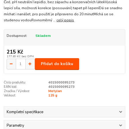
Čiré, pH neutrální lepidlo, bez zápachu a konzervačních látekVysoká
lepicí síla, možnosti korekce (posouvání) tapet při lepeníDá se snadno
míchat i nanášet, pro použití je připraveno do 20 minutMíchá se se
studenou vodouRovnoměrný ...
celý popis
Dostupnost
Skladem
215 Kč
177,69 Kč
bez DPH
Přidat do košíku
Číslo produktu:
4015000095273
EAN kód:
4015000095273
Značka / Výrobce:
Metylan
Velikost:
125 g
Kompletní specifikace
Parametry