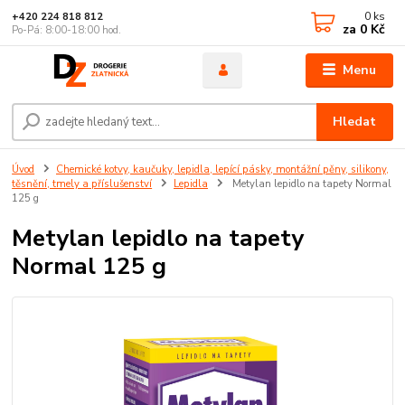
0
ks
+420 224 818 812
za
0 Kč
Po-Pá: 8:00-18:00 hod.
Menu
Hledat
Úvod
Chemické kotvy, kaučuky, lepidla, lepící pásky, montážní pěny, silikony,
těsnění, tmely a příslušenství
Lepidla
Metylan lepidlo na tapety Normal
125 g
Metylan lepidlo na tapety
Normal 125 g