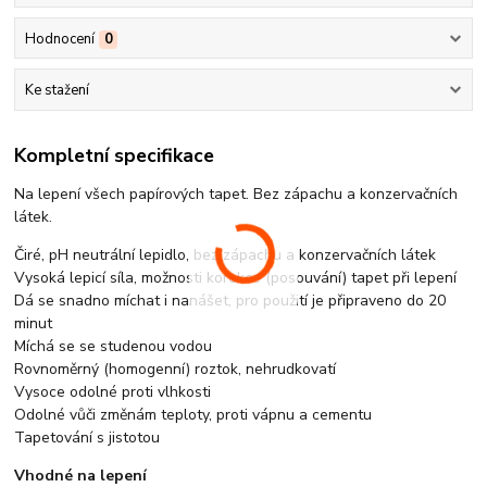
Hodnocení
0
Ke stažení
Kompletní specifikace
Na lepení všech papírových tapet. Bez zápachu a konzervačních
látek.
Čiré, pH neutrální lepidlo, bez zápachu a konzervačních látek
Vysoká lepicí síla, možnosti korekce (posouvání) tapet při lepení
Dá se snadno míchat i nanášet, pro použití je připraveno do 20
minut
Míchá se se studenou vodou
Rovnoměrný (homogenní) roztok, nehrudkovatí
Vysoce odolné proti vlhkosti
Odolné vůči změnám teploty, proti vápnu a cementu
Tapetování s jistotou
Vhodné na lepení